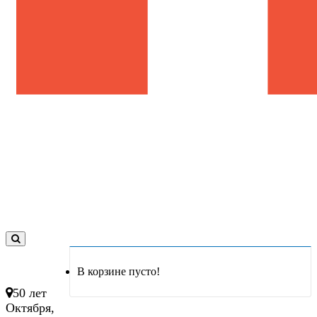
0
товар(ов)
В корзине пусто!
- 0 руб.
50 лет
Октября,