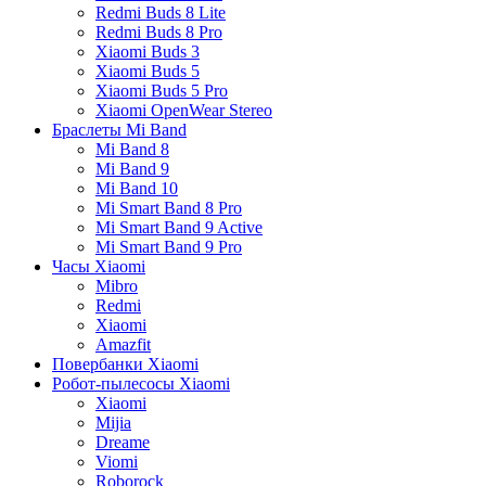
Redmi Buds 8 Lite
Redmi Buds 8 Pro
Xiaomi Buds 3
Xiaomi Buds 5
Xiaomi Buds 5 Pro
Xiaomi OpenWear Stereo
Браслеты Mi Band
Mi Band 8
Mi Band 9
Mi Band 10
Mi Smart Band 8 Pro
Mi Smart Band 9 Active
Mi Smart Band 9 Pro
Часы Xiaomi
Mibro
Redmi
Xiaomi
Amazfit
Повербанки Xiaomi
Робот-пылесосы Xiaomi
Xiaomi
Mijia
Dreame
Viomi
Roborock