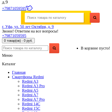
д.9
+79871059595
г. Уфа, ул. 50 лет Октября, д. 9
Звони! Ответим на все вопросы!
+79871059595
0 товар(ов) - 0 руб.
В корзине пусто!
Меню
Каталог
Главная
Смартфоны Redmi
Redmi A3
Redmi A3 Pro
Redmi A5
Redmi A7
Redmi A7 Pro
Redmi 14C
Redmi 15C