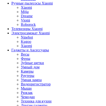
Ручные пылесосы Xiaomi
Xiaomi
Mijia
Dreame
Viomi
Roborock
Телевизоры Xiaomi
Электросамокат Xiaomi
Ninebot
Kugoo
Xiaomi
Гаджеты и Аксессуары
Весы
Фены
Зубные щетки
Умный дом
Камеры
Роутеры
Умная лампа
Видеорегистратор
Мыши
Рюкзак
Чемодан
Техника для кухни
Другие гаджеты