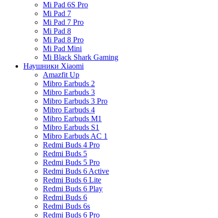
Mi Pad 6S Pro
Mi Pad 7
Mi Pad 7 Pro
Mi Pad 8
Mi Pad 8 Pro
Mi Pad Mini
Mi Black Shark Gaming
Наушники Xiaomi
Amazfit Up
Mibro Earbuds 2
Mibro Earbuds 3
Mibro Earbuds 3 Pro
Mibro Earbuds 4
Mibro Earbuds M1
Mibro Earbuds S1
Mibro Earbuds AC 1
Redmi Buds 4 Pro
Redmi Buds 5
Redmi Buds 5 Pro
Redmi Buds 6 Active
Redmi Buds 6 Lite
Redmi Buds 6 Play
Redmi Buds 6
Redmi Buds 6s
Redmi Buds 6 Pro