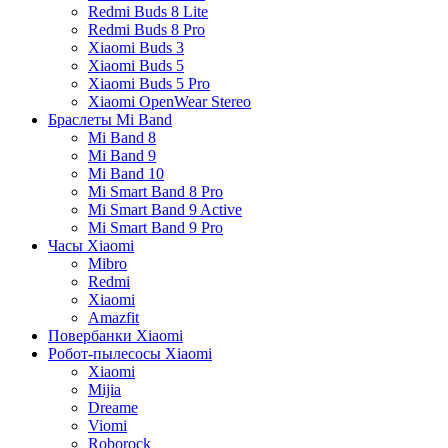
Redmi Buds 8 Lite
Redmi Buds 8 Pro
Xiaomi Buds 3
Xiaomi Buds 5
Xiaomi Buds 5 Pro
Xiaomi OpenWear Stereo
Браслеты Mi Band
Mi Band 8
Mi Band 9
Mi Band 10
Mi Smart Band 8 Pro
Mi Smart Band 9 Active
Mi Smart Band 9 Pro
Часы Xiaomi
Mibro
Redmi
Xiaomi
Amazfit
Повербанки Xiaomi
Робот-пылесосы Xiaomi
Xiaomi
Mijia
Dreame
Viomi
Roborock