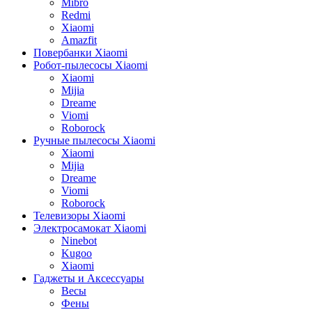
Mibro
Redmi
Xiaomi
Amazfit
Повербанки Xiaomi
Робот-пылесосы Xiaomi
Xiaomi
Mijia
Dreame
Viomi
Roborock
Ручные пылесосы Xiaomi
Xiaomi
Mijia
Dreame
Viomi
Roborock
Телевизоры Xiaomi
Электросамокат Xiaomi
Ninebot
Kugoo
Xiaomi
Гаджеты и Аксессуары
Весы
Фены