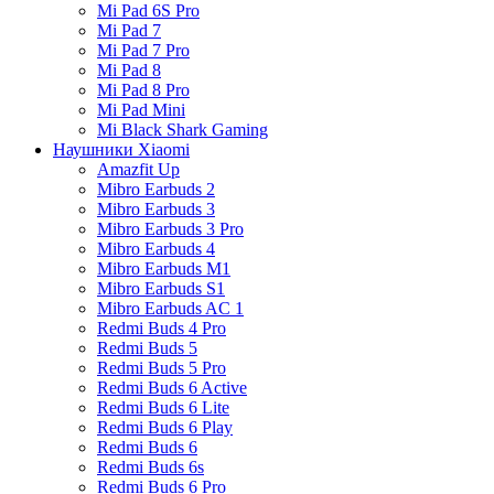
Mi Pad 6S Pro
Mi Pad 7
Mi Pad 7 Pro
Mi Pad 8
Mi Pad 8 Pro
Mi Pad Mini
Mi Black Shark Gaming
Наушники Xiaomi
Amazfit Up
Mibro Earbuds 2
Mibro Earbuds 3
Mibro Earbuds 3 Pro
Mibro Earbuds 4
Mibro Earbuds M1
Mibro Earbuds S1
Mibro Earbuds AC 1
Redmi Buds 4 Pro
Redmi Buds 5
Redmi Buds 5 Pro
Redmi Buds 6 Active
Redmi Buds 6 Lite
Redmi Buds 6 Play
Redmi Buds 6
Redmi Buds 6s
Redmi Buds 6 Pro