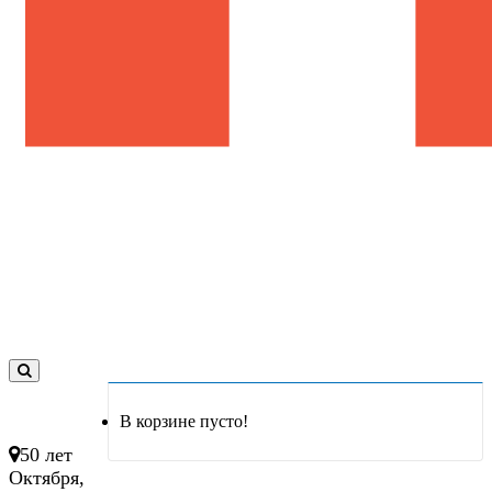
0
товар(ов)
В корзине пусто!
- 0 руб.
50 лет
Октября,