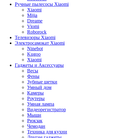
Ручные пылесосы Xiaomi
Xiaomi
Mijia
Dreame
Viomi
Roborock
Телевизоры Xiaomi
Электросамокат Xiaomi
Ninebot
Kugoo
Xiaomi
Гаджеты и Аксессуары
Весы
Фены
Зубные щетки
Умный дом
Камеры
Роутеры
Умная лампа
Видеорегистратор
Мыши
Рюкзак
Чемодан
Техника для кухни
Другие гаджеты