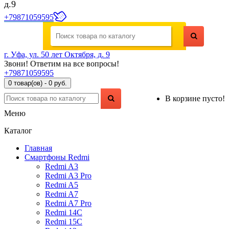
д.9
+79871059595
г. Уфа, ул. 50 лет Октября, д. 9
Звони! Ответим на все вопросы!
+79871059595
0 товар(ов) - 0 руб.
В корзине пусто!
Меню
Каталог
Главная
Смартфоны Redmi
Redmi A3
Redmi A3 Pro
Redmi A5
Redmi A7
Redmi A7 Pro
Redmi 14C
Redmi 15C