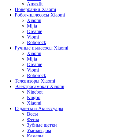
Amazfit
Повербанки Xiaomi
Робот-пылесосы Xiaomi
Xiaomi
Mijia
Dreame
Viomi
Roborock
Ручные пылесосы Xiaomi
Xiaomi
Mijia
Dreame
Viomi
Roborock
Телевизоры Xiaomi
Электросамокат Xiaomi
Ninebot
Kugoo
Xiaomi
Гаджеты и Аксессуары
Весы
Фены
Зубные щетки
Умный дом
Камеры