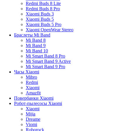
Redmi Buds 8 Lite
Redmi Buds 8 Pro
Xiaomi Buds 3
Xiaomi Buds 5
Xiaomi Buds 5 Pro
Xiaomi OpenWear Stereo
Браслеты Mi Band
Mi Band 8
Mi Band 9
Mi Band 10
Mi Smart Band 8 Pro
Mi Smart Band 9 Active
Mi Smart Band 9 Pro
Часы Xiaomi
Mibro
Redmi
Xiaomi
Amazfit
Повербанки Xiaomi
Робот-пылесосы Xiaomi
Xiaomi
Mijia
Dreame
Viomi
Roborock