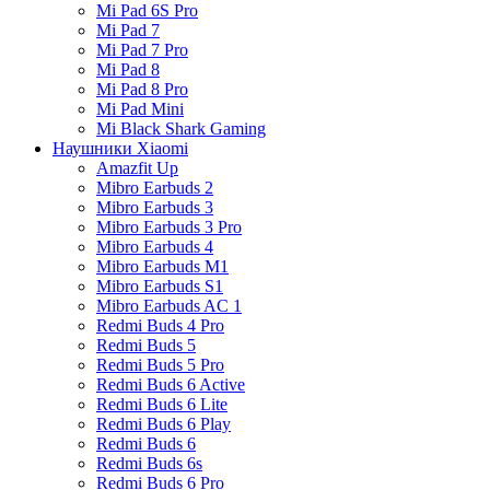
Mi Pad 6S Pro
Mi Pad 7
Mi Pad 7 Pro
Mi Pad 8
Mi Pad 8 Pro
Mi Pad Mini
Mi Black Shark Gaming
Наушники Xiaomi
Amazfit Up
Mibro Earbuds 2
Mibro Earbuds 3
Mibro Earbuds 3 Pro
Mibro Earbuds 4
Mibro Earbuds M1
Mibro Earbuds S1
Mibro Earbuds AC 1
Redmi Buds 4 Pro
Redmi Buds 5
Redmi Buds 5 Pro
Redmi Buds 6 Active
Redmi Buds 6 Lite
Redmi Buds 6 Play
Redmi Buds 6
Redmi Buds 6s
Redmi Buds 6 Pro