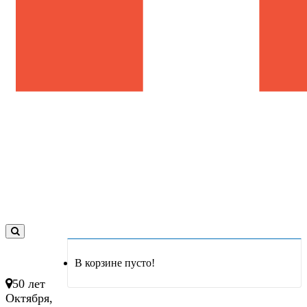
0
товар(ов)
В корзине пусто!
- 0 руб.
50 лет
Октября,