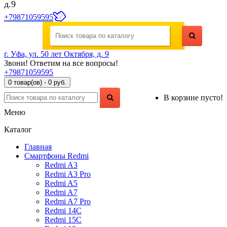
д.9
+79871059595
г. Уфа, ул. 50 лет Октября, д. 9
Звони! Ответим на все вопросы!
+79871059595
0 товар(ов) - 0 руб.
В корзине пусто!
Меню
Каталог
Главная
Смартфоны Redmi
Redmi A3
Redmi A3 Pro
Redmi A5
Redmi A7
Redmi A7 Pro
Redmi 14C
Redmi 15C