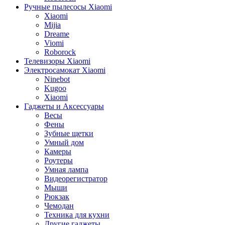
Ручные пылесосы Xiaomi
Xiaomi
Mijia
Dreame
Viomi
Roborock
Телевизоры Xiaomi
Электросамокат Xiaomi
Ninebot
Kugoo
Xiaomi
Гаджеты и Аксессуары
Весы
Фены
Зубные щетки
Умный дом
Камеры
Роутеры
Умная лампа
Видеорегистратор
Мыши
Рюкзак
Чемодан
Техника для кухни
Другие гаджеты