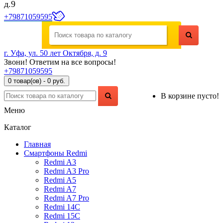
д.9
+79871059595
г. Уфа, ул. 50 лет Октября, д. 9
Звони! Ответим на все вопросы!
+79871059595
0 товар(ов) - 0 руб.
В корзине пусто!
Меню
Каталог
Главная
Смартфоны Redmi
Redmi A3
Redmi A3 Pro
Redmi A5
Redmi A7
Redmi A7 Pro
Redmi 14C
Redmi 15C