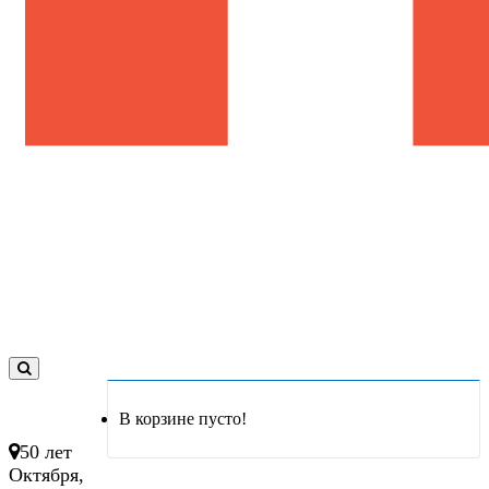
0
товар(ов)
В корзине пусто!
- 0 руб.
50 лет
Октября,