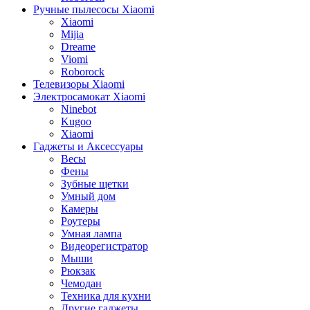
Ручные пылесосы Xiaomi
Xiaomi
Mijia
Dreame
Viomi
Roborock
Телевизоры Xiaomi
Электросамокат Xiaomi
Ninebot
Kugoo
Xiaomi
Гаджеты и Аксессуары
Весы
Фены
Зубные щетки
Умный дом
Камеры
Роутеры
Умная лампа
Видеорегистратор
Мыши
Рюкзак
Чемодан
Техника для кухни
Другие гаджеты