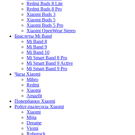
Redmi Buds 8 Lite
Redmi Buds 8 Pro
Xiaomi Buds 3
Xiaomi Buds 5
Xiaomi Buds 5 Pro
Xiaomi OpenWear Stereo
Браслеты Mi Band
Mi Band 8
Mi Band 9
Mi Band 10
Mi Smart Band 8 Pro
Mi Smart Band 9 Active
Mi Smart Band 9 Pro
Часы Xiaomi
Mibro
Redmi
Xiaomi
Amazfit
Повербанки Xiaomi
Робот-пылесосы Xiaomi
Xiaomi
Mijia
Dreame
Viomi
Roborock