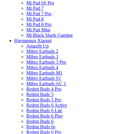
Mi Pad 6S Pro
Mi Pad 7
Mi Pad 7 Pro
Mi Pad 8
Mi Pad 8 Pro
Mi Pad Mini
Mi Black Shark Gaming
Наушники Xiaomi
Amazfit Up
Mibro Earbuds 2
Mibro Earbuds 3
Mibro Earbuds 3 Pro
Mibro Earbuds 4
Mibro Earbuds M1
Mibro Earbuds S1
Mibro Earbuds AC 1
Redmi Buds 4 Pro
Redmi Buds 5
Redmi Buds 5 Pro
Redmi Buds 6 Active
Redmi Buds 6 Lite
Redmi Buds 6 Play
Redmi Buds 6
Redmi Buds 6s
Redmi Buds 6 Pro