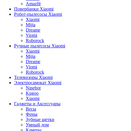
Amazfit
Повербанки Xiaomi
Робот-пылесосы Xiaomi
Xiaomi
Mijia
Dreame
Viomi
Roborock
Ручные пылесосы Xiaomi
Xiaomi
Mijia
Dreame
Viomi
Roborock
Телевизоры Xiaomi
Электросамокат Xiaomi
Ninebot
Kugoo
Xiaomi
Гаджеты и Аксессуары
Весы
Фены
Зубные щетки
Умный дом
Камеры