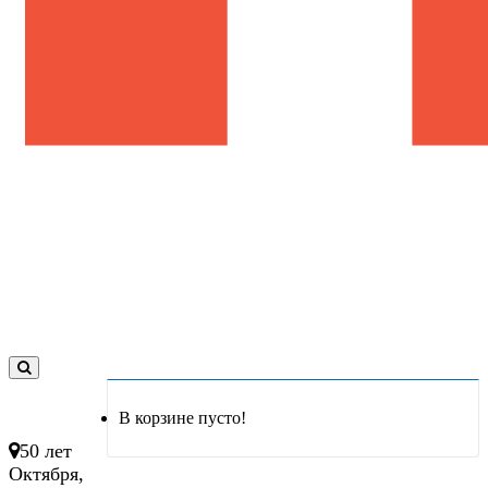
0
товар(ов)
В корзине пусто!
- 0 руб.
50 лет
Октября,