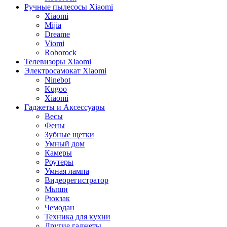
Ручные пылесосы Xiaomi
Xiaomi
Mijia
Dreame
Viomi
Roborock
Телевизоры Xiaomi
Электросамокат Xiaomi
Ninebot
Kugoo
Xiaomi
Гаджеты и Аксессуары
Весы
Фены
Зубные щетки
Умный дом
Камеры
Роутеры
Умная лампа
Видеорегистратор
Мыши
Рюкзак
Чемодан
Техника для кухни
Другие гаджеты