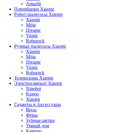
Amazfit
Повербанки Xiaomi
Робот-пылесосы Xiaomi
Xiaomi
Mijia
Dreame
Viomi
Roborock
Ручные пылесосы Xiaomi
Xiaomi
Mijia
Dreame
Viomi
Roborock
Телевизоры Xiaomi
Электросамокат Xiaomi
Ninebot
Kugoo
Xiaomi
Гаджеты и Аксессуары
Весы
Фены
Зубные щетки
Умный дом
Камеры