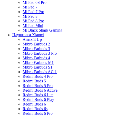
Mi Pad 6S Pro
Mi Pad 7
Mi Pad 7 Pro
Mi Pad 8
Mi Pad 8 Pro
Mi Pad Mini
Mi Black Shark Gaming
Наушники Xiaomi
Amazfit Up
Mibro Earbuds 2
Mibro Earbuds 3
Mibro Earbuds 3 Pro
Mibro Earbuds 4
Mibro Earbuds M1
Mibro Earbuds S1
Mibro Earbuds AC 1
Redmi Buds 4 Pro
Redmi Buds 5
Redmi Buds 5 Pro
Redmi Buds 6 Active
Redmi Buds 6 Lite
Redmi Buds 6 Play
Redmi Buds 6
Redmi Buds 6s
Redmi Buds 6 Pro