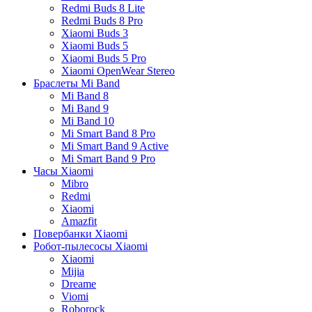
Redmi Buds 8 Lite
Redmi Buds 8 Pro
Xiaomi Buds 3
Xiaomi Buds 5
Xiaomi Buds 5 Pro
Xiaomi OpenWear Stereo
Браслеты Mi Band
Mi Band 8
Mi Band 9
Mi Band 10
Mi Smart Band 8 Pro
Mi Smart Band 9 Active
Mi Smart Band 9 Pro
Часы Xiaomi
Mibro
Redmi
Xiaomi
Amazfit
Повербанки Xiaomi
Робот-пылесосы Xiaomi
Xiaomi
Mijia
Dreame
Viomi
Roborock