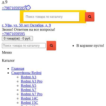
д.9
+79871059595
г. Уфа, ул. 50 лет Октября, д. 9
Звони! Ответим на все вопросы!
+79871059595
0 товар(ов) - 0 руб.
В корзине пусто!
Меню
Каталог
Главная
Смартфоны Redmi
Redmi A3
Redmi A3 Pro
Redmi A5
Redmi A7
Redmi A7 Pro
Redmi 14C
Redmi 15C