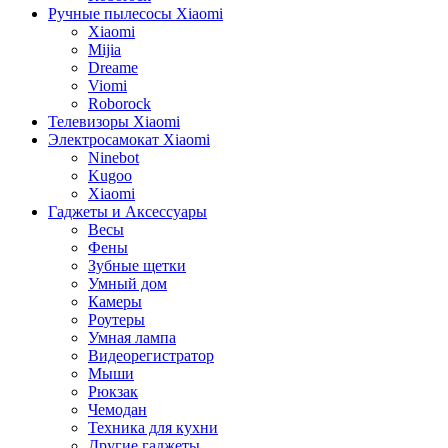
Ручные пылесосы Xiaomi
Xiaomi
Mijia
Dreame
Viomi
Roborock
Телевизоры Xiaomi
Электросамокат Xiaomi
Ninebot
Kugoo
Xiaomi
Гаджеты и Аксессуары
Весы
Фены
Зубные щетки
Умный дом
Камеры
Роутеры
Умная лампа
Видеорегистратор
Мыши
Рюкзак
Чемодан
Техника для кухни
Другие гаджеты