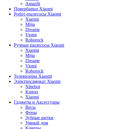
Amazfit
Повербанки Xiaomi
Робот-пылесосы Xiaomi
Xiaomi
Mijia
Dreame
Viomi
Roborock
Ручные пылесосы Xiaomi
Xiaomi
Mijia
Dreame
Viomi
Roborock
Телевизоры Xiaomi
Электросамокат Xiaomi
Ninebot
Kugoo
Xiaomi
Гаджеты и Аксессуары
Весы
Фены
Зубные щетки
Умный дом
Камеры