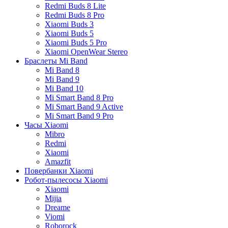
Redmi Buds 8 Lite
Redmi Buds 8 Pro
Xiaomi Buds 3
Xiaomi Buds 5
Xiaomi Buds 5 Pro
Xiaomi OpenWear Stereo
Браслеты Mi Band
Mi Band 8
Mi Band 9
Mi Band 10
Mi Smart Band 8 Pro
Mi Smart Band 9 Active
Mi Smart Band 9 Pro
Часы Xiaomi
Mibro
Redmi
Xiaomi
Amazfit
Повербанки Xiaomi
Робот-пылесосы Xiaomi
Xiaomi
Mijia
Dreame
Viomi
Roborock