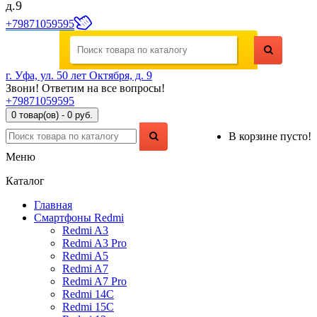
д.9
+79871059595
г. Уфа, ул. 50 лет Октября, д. 9
Звони! Ответим на все вопросы!
+79871059595
0 товар(ов) - 0 руб.
В корзине пусто!
Меню
Каталог
Главная
Смартфоны Redmi
Redmi A3
Redmi A3 Pro
Redmi A5
Redmi A7
Redmi A7 Pro
Redmi 14C
Redmi 15C