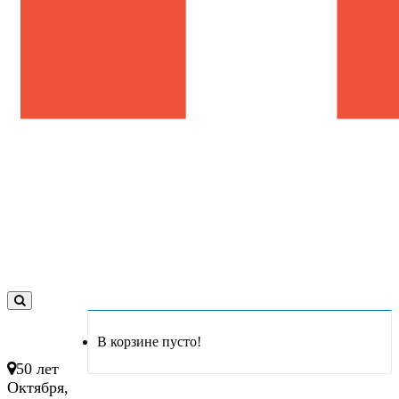
0
товар(ов)
В корзине пусто!
- 0 руб.
50 лет
Октября,