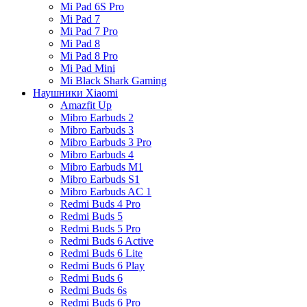
Mi Pad 6S Pro
Mi Pad 7
Mi Pad 7 Pro
Mi Pad 8
Mi Pad 8 Pro
Mi Pad Mini
Mi Black Shark Gaming
Наушники Xiaomi
Amazfit Up
Mibro Earbuds 2
Mibro Earbuds 3
Mibro Earbuds 3 Pro
Mibro Earbuds 4
Mibro Earbuds M1
Mibro Earbuds S1
Mibro Earbuds AC 1
Redmi Buds 4 Pro
Redmi Buds 5
Redmi Buds 5 Pro
Redmi Buds 6 Active
Redmi Buds 6 Lite
Redmi Buds 6 Play
Redmi Buds 6
Redmi Buds 6s
Redmi Buds 6 Pro