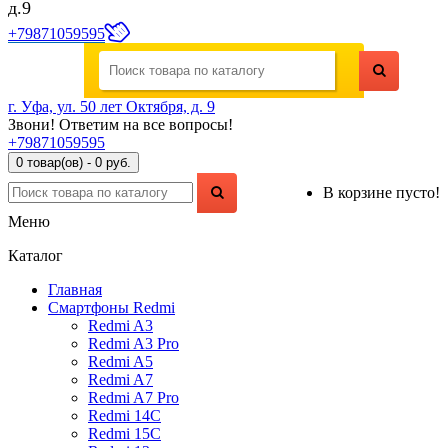
д.9
+79871059595
г. Уфа, ул. 50 лет Октября, д. 9
Звони! Ответим на все вопросы!
+79871059595
0 товар(ов) - 0 руб.
В корзине пусто!
Меню
Каталог
Главная
Смартфоны Redmi
Redmi A3
Redmi A3 Pro
Redmi A5
Redmi A7
Redmi A7 Pro
Redmi 14C
Redmi 15C