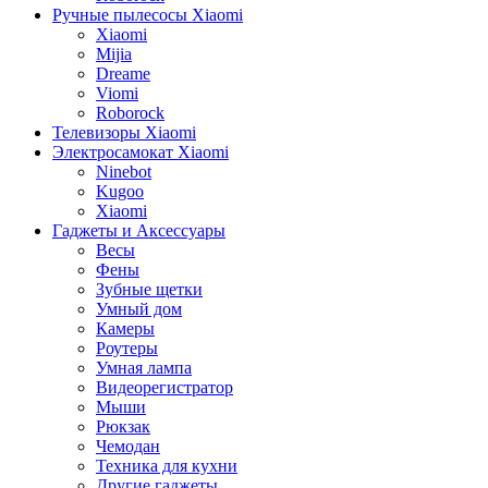
Ручные пылесосы Xiaomi
Xiaomi
Mijia
Dreame
Viomi
Roborock
Телевизоры Xiaomi
Электросамокат Xiaomi
Ninebot
Kugoo
Xiaomi
Гаджеты и Аксессуары
Весы
Фены
Зубные щетки
Умный дом
Камеры
Роутеры
Умная лампа
Видеорегистратор
Мыши
Рюкзак
Чемодан
Техника для кухни
Другие гаджеты