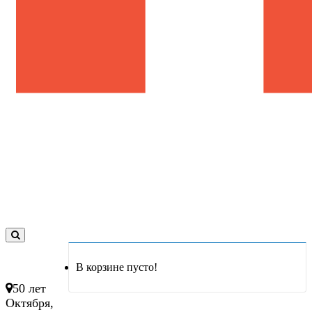
0
товар(ов)
В корзине пусто!
- 0 руб.
50 лет
Октября,