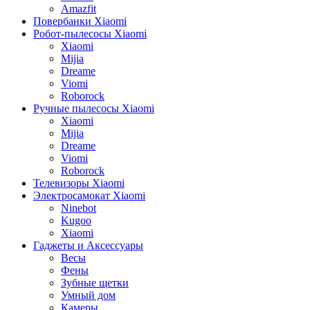
Amazfit
Повербанки Xiaomi
Робот-пылесосы Xiaomi
Xiaomi
Mijia
Dreame
Viomi
Roborock
Ручные пылесосы Xiaomi
Xiaomi
Mijia
Dreame
Viomi
Roborock
Телевизоры Xiaomi
Электросамокат Xiaomi
Ninebot
Kugoo
Xiaomi
Гаджеты и Аксессуары
Весы
Фены
Зубные щетки
Умный дом
Камеры