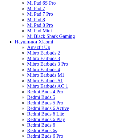
Mi Pad 6S Pro
Mi Pad 7
Mi Pad 7 Pro
Mi Pad 8
Mi Pad 8 Pro
Mi Pad Mini
Mi Black Shark Gaming
Наушники Xiaomi
Amazfit Up
Mibro Earbuds 2
Mibro Earbuds 3
Mibro Earbuds 3 Pro
Mibro Earbuds 4
Mibro Earbuds M1
Mibro Earbuds S1
Mibro Earbuds AC 1
Redmi Buds 4 Pro
Redmi Buds 5
Redmi Buds 5 Pro
Redmi Buds 6 Active
Redmi Buds 6 Lite
Redmi Buds 6 Play
Redmi Buds 6
Redmi Buds 6s
Redmi Buds 6 Pro