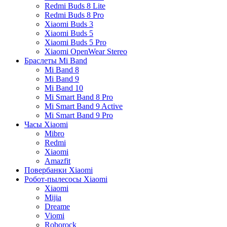
Redmi Buds 8 Lite
Redmi Buds 8 Pro
Xiaomi Buds 3
Xiaomi Buds 5
Xiaomi Buds 5 Pro
Xiaomi OpenWear Stereo
Браслеты Mi Band
Mi Band 8
Mi Band 9
Mi Band 10
Mi Smart Band 8 Pro
Mi Smart Band 9 Active
Mi Smart Band 9 Pro
Часы Xiaomi
Mibro
Redmi
Xiaomi
Amazfit
Повербанки Xiaomi
Робот-пылесосы Xiaomi
Xiaomi
Mijia
Dreame
Viomi
Roborock