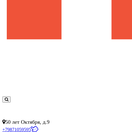
0
товар(ов)
- 0 руб.
50 лет Октября, д.9
+79871059595