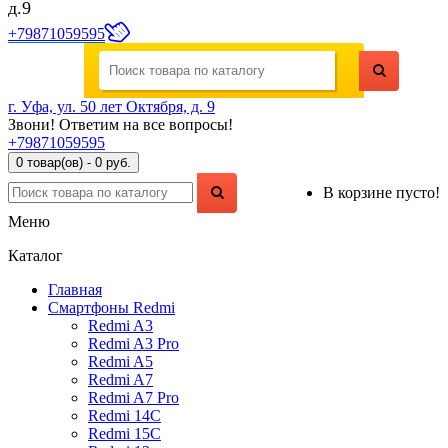
д.9
+79871059595
г. Уфа, ул. 50 лет Октября, д. 9
Звони! Ответим на все вопросы!
+79871059595
0 товар(ов) - 0 руб.
В корзине пусто!
Меню
Каталог
Главная
Смартфоны Redmi
Redmi A3
Redmi A3 Pro
Redmi A5
Redmi A7
Redmi A7 Pro
Redmi 14C
Redmi 15C