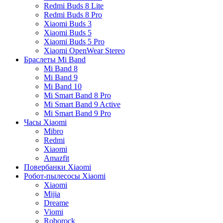
Redmi Buds 8 Lite
Redmi Buds 8 Pro
Xiaomi Buds 3
Xiaomi Buds 5
Xiaomi Buds 5 Pro
Xiaomi OpenWear Stereo
Браслеты Mi Band
Mi Band 8
Mi Band 9
Mi Band 10
Mi Smart Band 8 Pro
Mi Smart Band 9 Active
Mi Smart Band 9 Pro
Часы Xiaomi
Mibro
Redmi
Xiaomi
Amazfit
Повербанки Xiaomi
Робот-пылесосы Xiaomi
Xiaomi
Mijia
Dreame
Viomi
Roborock