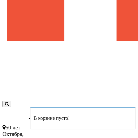
0
товар(ов)
В корзине пусто!
- 0 руб.
50 лет
Октября,