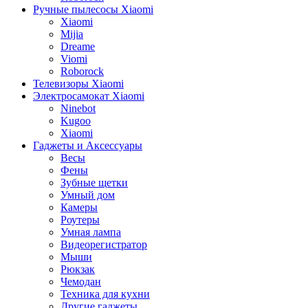
Ручные пылесосы Xiaomi
Xiaomi
Mijia
Dreame
Viomi
Roborock
Телевизоры Xiaomi
Электросамокат Xiaomi
Ninebot
Kugoo
Xiaomi
Гаджеты и Аксессуары
Весы
Фены
Зубные щетки
Умный дом
Камеры
Роутеры
Умная лампа
Видеорегистратор
Мыши
Рюкзак
Чемодан
Техника для кухни
Другие гаджеты