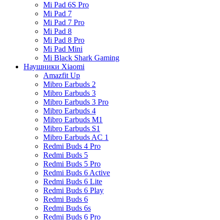
Mi Pad 6S Pro
Mi Pad 7
Mi Pad 7 Pro
Mi Pad 8
Mi Pad 8 Pro
Mi Pad Mini
Mi Black Shark Gaming
Наушники Xiaomi
Amazfit Up
Mibro Earbuds 2
Mibro Earbuds 3
Mibro Earbuds 3 Pro
Mibro Earbuds 4
Mibro Earbuds M1
Mibro Earbuds S1
Mibro Earbuds AC 1
Redmi Buds 4 Pro
Redmi Buds 5
Redmi Buds 5 Pro
Redmi Buds 6 Active
Redmi Buds 6 Lite
Redmi Buds 6 Play
Redmi Buds 6
Redmi Buds 6s
Redmi Buds 6 Pro