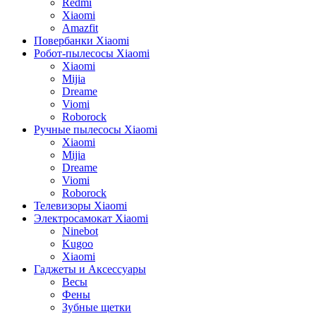
Redmi
Xiaomi
Amazfit
Повербанки Xiaomi
Робот-пылесосы Xiaomi
Xiaomi
Mijia
Dreame
Viomi
Roborock
Ручные пылесосы Xiaomi
Xiaomi
Mijia
Dreame
Viomi
Roborock
Телевизоры Xiaomi
Электросамокат Xiaomi
Ninebot
Kugoo
Xiaomi
Гаджеты и Аксессуары
Весы
Фены
Зубные щетки