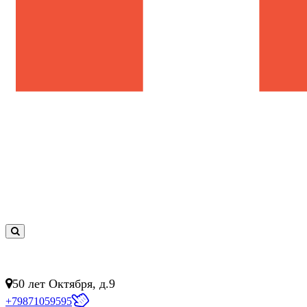
0
товар(ов)
- 0 руб.
50 лет Октября, д.9
+79871059595