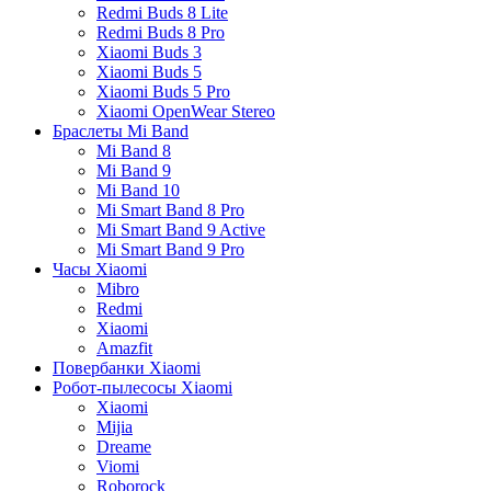
Redmi Buds 8 Lite
Redmi Buds 8 Pro
Xiaomi Buds 3
Xiaomi Buds 5
Xiaomi Buds 5 Pro
Xiaomi OpenWear Stereo
Браслеты Mi Band
Mi Band 8
Mi Band 9
Mi Band 10
Mi Smart Band 8 Pro
Mi Smart Band 9 Active
Mi Smart Band 9 Pro
Часы Xiaomi
Mibro
Redmi
Xiaomi
Amazfit
Повербанки Xiaomi
Робот-пылесосы Xiaomi
Xiaomi
Mijia
Dreame
Viomi
Roborock