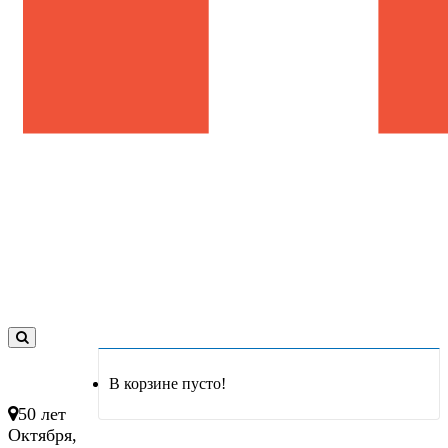
0
товар(ов)
В корзине пусто!
- 0 руб.
50 лет
Октября,