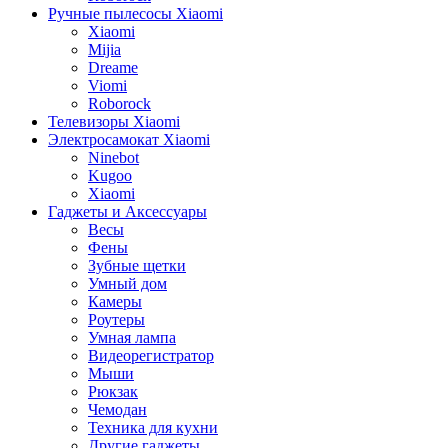
Ручные пылесосы Xiaomi
Xiaomi
Mijia
Dreame
Viomi
Roborock
Телевизоры Xiaomi
Электросамокат Xiaomi
Ninebot
Kugoo
Xiaomi
Гаджеты и Аксессуары
Весы
Фены
Зубные щетки
Умный дом
Камеры
Роутеры
Умная лампа
Видеорегистратор
Мыши
Рюкзак
Чемодан
Техника для кухни
Другие гаджеты