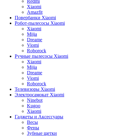
Redmi
Xiaomi
Amazfit
Повербанки Xiaomi
Робот-пылесосы Xiaomi
Xiaomi
Mijia
Dreame
Viomi
Roborock
Ручные пылесосы Xiaomi
Xiaomi
Mijia
Dreame
Viomi
Roborock
Телевизоры Xiaomi
Электросамокат Xiaomi
Ninebot
Kugoo
Xiaomi
Гаджеты и Аксессуары
Весы
Фены
Зубные щетки