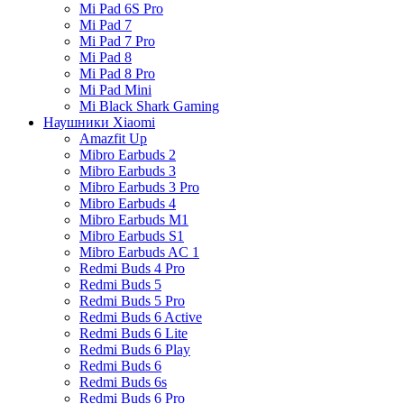
Mi Pad 6S Pro
Mi Pad 7
Mi Pad 7 Pro
Mi Pad 8
Mi Pad 8 Pro
Mi Pad Mini
Mi Black Shark Gaming
Наушники Xiaomi
Amazfit Up
Mibro Earbuds 2
Mibro Earbuds 3
Mibro Earbuds 3 Pro
Mibro Earbuds 4
Mibro Earbuds M1
Mibro Earbuds S1
Mibro Earbuds AC 1
Redmi Buds 4 Pro
Redmi Buds 5
Redmi Buds 5 Pro
Redmi Buds 6 Active
Redmi Buds 6 Lite
Redmi Buds 6 Play
Redmi Buds 6
Redmi Buds 6s
Redmi Buds 6 Pro