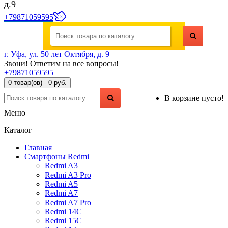
д.9
+79871059595
г. Уфа, ул. 50 лет Октября, д. 9
Звони! Ответим на все вопросы!
+79871059595
0 товар(ов) - 0 руб.
В корзине пусто!
Меню
Каталог
Главная
Смартфоны Redmi
Redmi A3
Redmi A3 Pro
Redmi A5
Redmi A7
Redmi A7 Pro
Redmi 14C
Redmi 15C