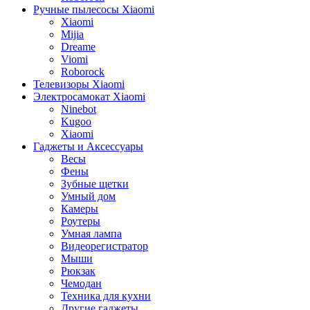
Ручные пылесосы Xiaomi
Xiaomi
Mijia
Dreame
Viomi
Roborock
Телевизоры Xiaomi
Электросамокат Xiaomi
Ninebot
Kugoo
Xiaomi
Гаджеты и Аксессуары
Весы
Фены
Зубные щетки
Умный дом
Камеры
Роутеры
Умная лампа
Видеорегистратор
Мыши
Рюкзак
Чемодан
Техника для кухни
Другие гаджеты