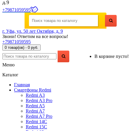
д.9
+79871059595
г. Уфа, ул. 50 лет Октября, д. 9
Звони! Ответим на все вопросы!
+79871059595
0 товар(ов) - 0 руб.
В корзине пусто!
Меню
Каталог
Главная
Смартфоны Redmi
Redmi A3
Redmi A3 Pro
Redmi A5
Redmi A7
Redmi A7 Pro
Redmi 14C
Redmi 15C