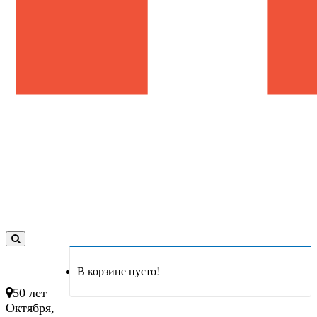
0
товар(ов)
В корзине пусто!
- 0 руб.
50 лет
Октября,