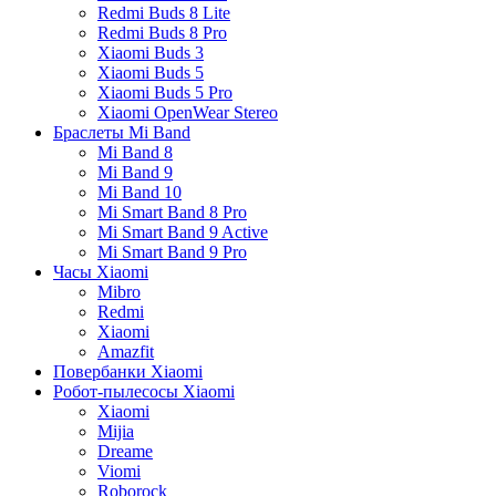
Redmi Buds 8 Lite
Redmi Buds 8 Pro
Xiaomi Buds 3
Xiaomi Buds 5
Xiaomi Buds 5 Pro
Xiaomi OpenWear Stereo
Браслеты Mi Band
Mi Band 8
Mi Band 9
Mi Band 10
Mi Smart Band 8 Pro
Mi Smart Band 9 Active
Mi Smart Band 9 Pro
Часы Xiaomi
Mibro
Redmi
Xiaomi
Amazfit
Повербанки Xiaomi
Робот-пылесосы Xiaomi
Xiaomi
Mijia
Dreame
Viomi
Roborock