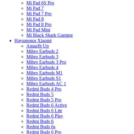
Mi Pad 6S Pro
Mi Pad 7
Mi Pad 7 Pro
Mi Pad 8
Mi Pad 8 Pro
Mi Pad Mini
Mi Black Shark Gaming
Наушники Xiaomi
Amazfit Up
Mibro Earbuds 2
Mibro Earbuds 3
Mibro Earbuds 3 Pro
Mibro Earbuds 4
Mibro Earbuds M1
Mibro Earbuds S1
Mibro Earbuds AC 1
Redmi Buds 4 Pro
Redmi Buds 5
Redmi Buds 5 Pro
Redmi Buds 6 Active
Redmi Buds 6 Lite
Redmi Buds 6 Play
Redmi Buds 6
Redmi Buds 6s
Redmi Buds 6 Pro