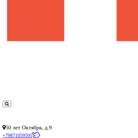
0
товар(ов)
- 0 руб.
50 лет Октября, д.9
+79871059595