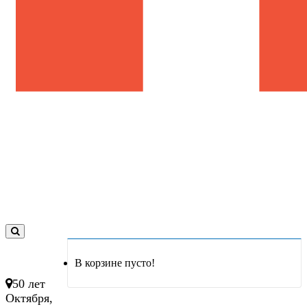
0
товар(ов)
В корзине пусто!
- 0 руб.
50 лет
Октября,