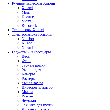
Ручные пылесосы Xiaomi
Xiaomi
Mijia
Dreame
Viomi
Roborock
Телевизоры Xiaomi
Электросамокат Xiaomi
Ninebot
Kugoo
Xiaomi
Гаджеты и Аксессуары
Весы
Фены
Зубные щетки
Умный дом
Камеры
Роутеры
Умная лампа
Видеорегистратор
Мыши
Рюкзак
Чемодан
Техника для кухни
Другие гаджеты