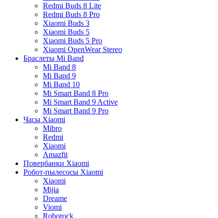
Redmi Buds 8 Lite
Redmi Buds 8 Pro
Xiaomi Buds 3
Xiaomi Buds 5
Xiaomi Buds 5 Pro
Xiaomi OpenWear Stereo
Браслеты Mi Band
Mi Band 8
Mi Band 9
Mi Band 10
Mi Smart Band 8 Pro
Mi Smart Band 9 Active
Mi Smart Band 9 Pro
Часы Xiaomi
Mibro
Redmi
Xiaomi
Amazfit
Повербанки Xiaomi
Робот-пылесосы Xiaomi
Xiaomi
Mijia
Dreame
Viomi
Roborock