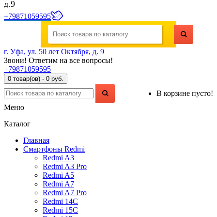
д.9
+79871059595
г. Уфа, ул. 50 лет Октября, д. 9
Звони! Ответим на все вопросы!
+79871059595
0 товар(ов) - 0 руб.
В корзине пусто!
Меню
Каталог
Главная
Смартфоны Redmi
Redmi A3
Redmi A3 Pro
Redmi A5
Redmi A7
Redmi A7 Pro
Redmi 14C
Redmi 15C