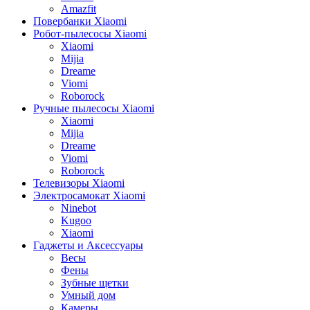
Amazfit
Повербанки Xiaomi
Робот-пылесосы Xiaomi
Xiaomi
Mijia
Dreame
Viomi
Roborock
Ручные пылесосы Xiaomi
Xiaomi
Mijia
Dreame
Viomi
Roborock
Телевизоры Xiaomi
Электросамокат Xiaomi
Ninebot
Kugoo
Xiaomi
Гаджеты и Аксессуары
Весы
Фены
Зубные щетки
Умный дом
Камеры