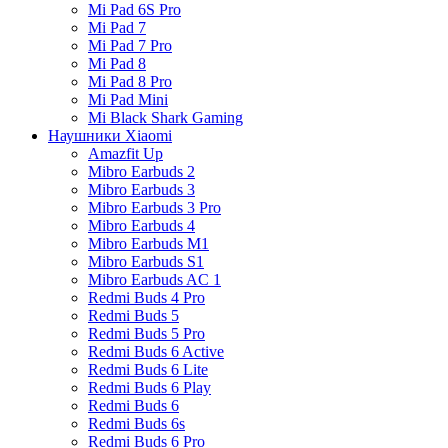
Mi Pad 6S Pro
Mi Pad 7
Mi Pad 7 Pro
Mi Pad 8
Mi Pad 8 Pro
Mi Pad Mini
Mi Black Shark Gaming
Наушники Xiaomi
Amazfit Up
Mibro Earbuds 2
Mibro Earbuds 3
Mibro Earbuds 3 Pro
Mibro Earbuds 4
Mibro Earbuds M1
Mibro Earbuds S1
Mibro Earbuds AC 1
Redmi Buds 4 Pro
Redmi Buds 5
Redmi Buds 5 Pro
Redmi Buds 6 Active
Redmi Buds 6 Lite
Redmi Buds 6 Play
Redmi Buds 6
Redmi Buds 6s
Redmi Buds 6 Pro