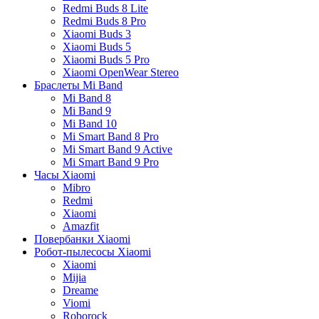
Redmi Buds 8 Lite
Redmi Buds 8 Pro
Xiaomi Buds 3
Xiaomi Buds 5
Xiaomi Buds 5 Pro
Xiaomi OpenWear Stereo
Браслеты Mi Band
Mi Band 8
Mi Band 9
Mi Band 10
Mi Smart Band 8 Pro
Mi Smart Band 9 Active
Mi Smart Band 9 Pro
Часы Xiaomi
Mibro
Redmi
Xiaomi
Amazfit
Повербанки Xiaomi
Робот-пылесосы Xiaomi
Xiaomi
Mijia
Dreame
Viomi
Roborock