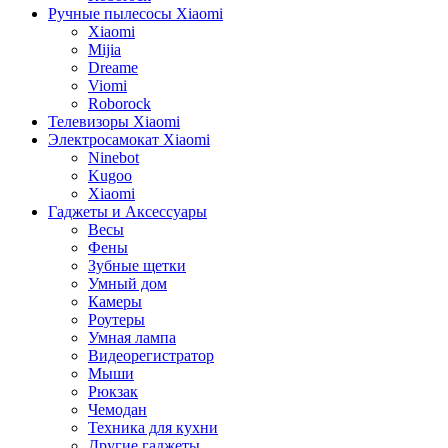
Ручные пылесосы Xiaomi
Xiaomi
Mijia
Dreame
Viomi
Roborock
Телевизоры Xiaomi
Электросамокат Xiaomi
Ninebot
Kugoo
Xiaomi
Гаджеты и Аксессуары
Весы
Фены
Зубные щетки
Умный дом
Камеры
Роутеры
Умная лампа
Видеорегистратор
Мыши
Рюкзак
Чемодан
Техника для кухни
Другие гаджеты