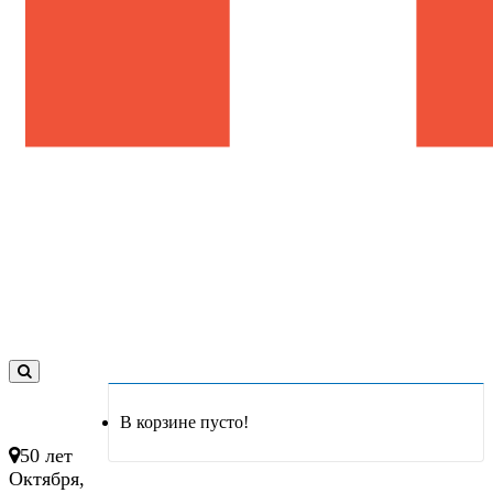
0
товар(ов)
В корзине пусто!
- 0 руб.
50 лет
Октября,