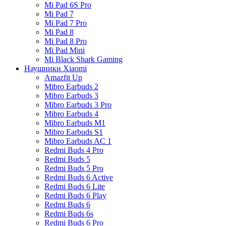
Mi Pad 6S Pro
Mi Pad 7
Mi Pad 7 Pro
Mi Pad 8
Mi Pad 8 Pro
Mi Pad Mini
Mi Black Shark Gaming
Наушники Xiaomi
Amazfit Up
Mibro Earbuds 2
Mibro Earbuds 3
Mibro Earbuds 3 Pro
Mibro Earbuds 4
Mibro Earbuds M1
Mibro Earbuds S1
Mibro Earbuds AC 1
Redmi Buds 4 Pro
Redmi Buds 5
Redmi Buds 5 Pro
Redmi Buds 6 Active
Redmi Buds 6 Lite
Redmi Buds 6 Play
Redmi Buds 6
Redmi Buds 6s
Redmi Buds 6 Pro