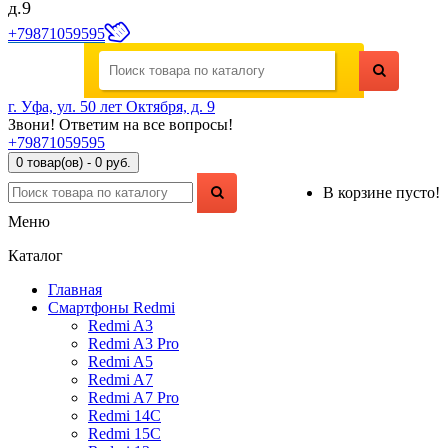
д.9
+79871059595
г. Уфа, ул. 50 лет Октября, д. 9
Звони! Ответим на все вопросы!
+79871059595
0 товар(ов) - 0 руб.
В корзине пусто!
Меню
Каталог
Главная
Смартфоны Redmi
Redmi A3
Redmi A3 Pro
Redmi A5
Redmi A7
Redmi A7 Pro
Redmi 14C
Redmi 15C