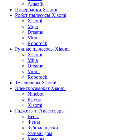
Amazfit
Повербанки Xiaomi
Робот-пылесосы Xiaomi
Xiaomi
Mijia
Dreame
Viomi
Roborock
Ручные пылесосы Xiaomi
Xiaomi
Mijia
Dreame
Viomi
Roborock
Телевизоры Xiaomi
Электросамокат Xiaomi
Ninebot
Kugoo
Xiaomi
Гаджеты и Аксессуары
Весы
Фены
Зубные щетки
Умный дом
Камеры