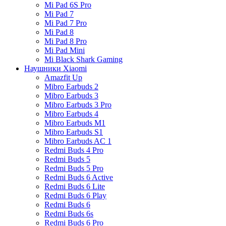
Mi Pad 6S Pro
Mi Pad 7
Mi Pad 7 Pro
Mi Pad 8
Mi Pad 8 Pro
Mi Pad Mini
Mi Black Shark Gaming
Наушники Xiaomi
Amazfit Up
Mibro Earbuds 2
Mibro Earbuds 3
Mibro Earbuds 3 Pro
Mibro Earbuds 4
Mibro Earbuds M1
Mibro Earbuds S1
Mibro Earbuds AC 1
Redmi Buds 4 Pro
Redmi Buds 5
Redmi Buds 5 Pro
Redmi Buds 6 Active
Redmi Buds 6 Lite
Redmi Buds 6 Play
Redmi Buds 6
Redmi Buds 6s
Redmi Buds 6 Pro