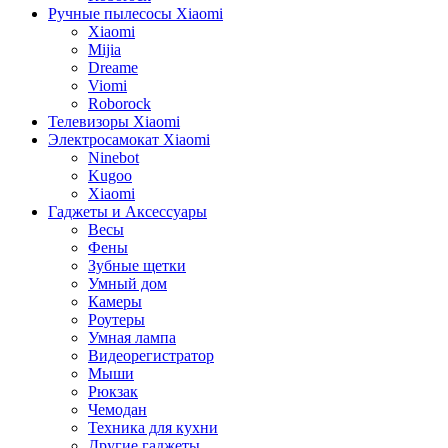
Ручные пылесосы Xiaomi
Xiaomi
Mijia
Dreame
Viomi
Roborock
Телевизоры Xiaomi
Электросамокат Xiaomi
Ninebot
Kugoo
Xiaomi
Гаджеты и Аксессуары
Весы
Фены
Зубные щетки
Умный дом
Камеры
Роутеры
Умная лампа
Видеорегистратор
Мыши
Рюкзак
Чемодан
Техника для кухни
Другие гаджеты