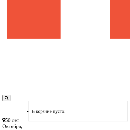
0
товар(ов)
В корзине пусто!
- 0 руб.
50 лет
Октября,