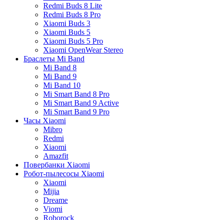
Redmi Buds 8 Lite
Redmi Buds 8 Pro
Xiaomi Buds 3
Xiaomi Buds 5
Xiaomi Buds 5 Pro
Xiaomi OpenWear Stereo
Браслеты Mi Band
Mi Band 8
Mi Band 9
Mi Band 10
Mi Smart Band 8 Pro
Mi Smart Band 9 Active
Mi Smart Band 9 Pro
Часы Xiaomi
Mibro
Redmi
Xiaomi
Amazfit
Повербанки Xiaomi
Робот-пылесосы Xiaomi
Xiaomi
Mijia
Dreame
Viomi
Roborock