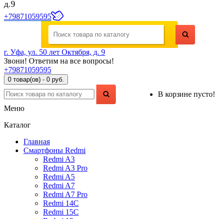
д.9
+79871059595
г. Уфа, ул. 50 лет Октября, д. 9
Звони! Ответим на все вопросы!
+79871059595
0 товар(ов) - 0 руб.
В корзине пусто!
Меню
Каталог
Главная
Смартфоны Redmi
Redmi A3
Redmi A3 Pro
Redmi A5
Redmi A7
Redmi A7 Pro
Redmi 14C
Redmi 15C