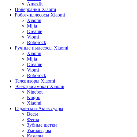
Amazfit
Повербанки Xiaomi
Робот-пылесосы Xiaomi
Xiaomi
Mijia
Dreame
Viomi
Roborock
Ручные пылесосы Xiaomi
Xiaomi
Mijia
Dreame
Viomi
Roborock
Телевизоры Xiaomi
Электросамокат Xiaomi
Ninebot
Kugoo
Xiaomi
Гаджеты и Аксессуары
Весы
Фены
Зубные щетки
Умный дом
Камеры