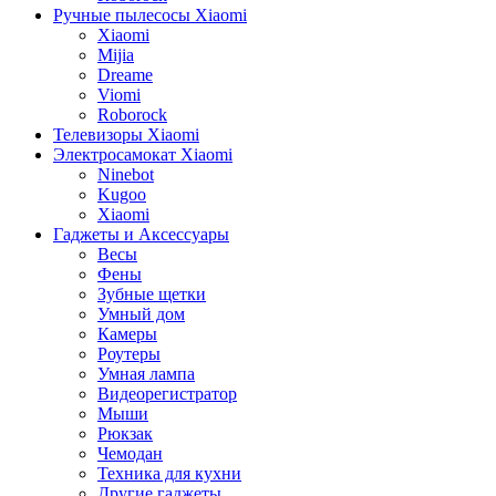
Ручные пылесосы Xiaomi
Xiaomi
Mijia
Dreame
Viomi
Roborock
Телевизоры Xiaomi
Электросамокат Xiaomi
Ninebot
Kugoo
Xiaomi
Гаджеты и Аксессуары
Весы
Фены
Зубные щетки
Умный дом
Камеры
Роутеры
Умная лампа
Видеорегистратор
Мыши
Рюкзак
Чемодан
Техника для кухни
Другие гаджеты