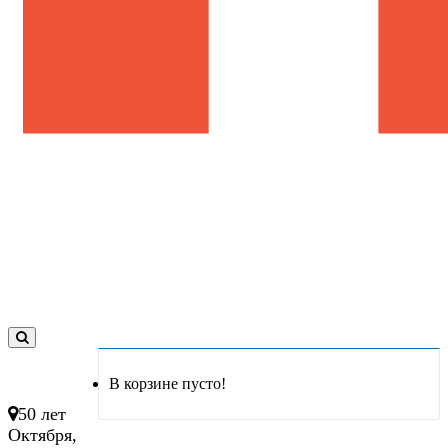
0
товар(ов)
В корзине пусто!
- 0 руб.
50 лет
Октября,