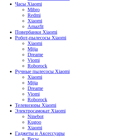
Часы Xiaomi
Mibro
Redmi
Xiaomi
Amazfit
Повербанки Xiaomi
Робот-пылесосы Xiaomi
Xiaomi
Mijia
Dreame
Viomi
Roborock
Ручные пылесосы Xiaomi
Xiaomi
Mijia
Dreame
Viomi
Roborock
Телевизоры Xiaomi
Электросамокат Xiaomi
Ninebot
Kugoo
Xiaomi
Гаджеты и Аксессуары
Весы