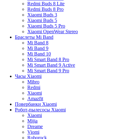
Redmi Buds 8 Lite
Redmi Buds 8 Pro
Xiaomi Buds 3
Xiaomi Buds 5
Xiaomi Buds 5 Pro
Xiaomi OpenWear Stereo
Браслеты Mi Band
Mi Band 8
Mi Band 9
Mi Band 10
Mi Smart Band 8 Pro
Mi Smart Band 9 Active
Mi Smart Band 9 Pro
Часы Xiaomi
Mibro
Redmi
Xiaomi
Amazfit
Повербанки Xiaomi
Робот-пылесосы Xiaomi
Xiaomi
Mijia
Dreame
Viomi
Roborock