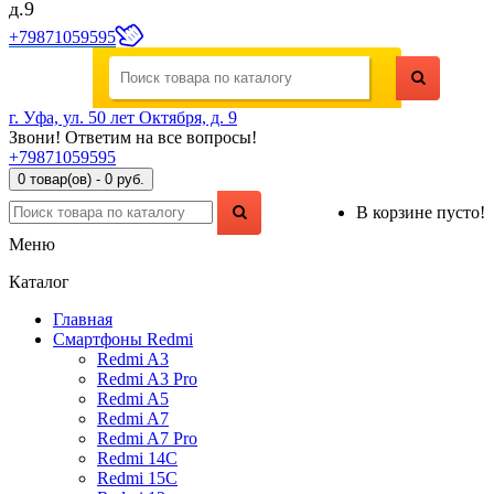
д.9
+79871059595
г. Уфа, ул. 50 лет Октября, д. 9
Звони! Ответим на все вопросы!
+79871059595
0 товар(ов) - 0 руб.
В корзине пусто!
Меню
Каталог
Главная
Смартфоны Redmi
Redmi A3
Redmi A3 Pro
Redmi A5
Redmi A7
Redmi A7 Pro
Redmi 14C
Redmi 15C