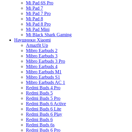
Mi Pad 6S Pro
Mi Pad 7
Mi Pad 7 Pro
Mi Pad 8
Mi Pad 8 Pro
Mi Pad Mini
Mi Black Shark Gaming
Наушники Xiaomi
Amazfit Up
Mibro Earbuds 2
Mibro Earbuds 3
Mibro Earbuds 3 Pro
Mibro Earbuds 4
Mibro Earbuds M1
Mibro Earbuds S1
Mibro Earbuds AC 1
Redmi Buds 4 Pro
Redmi Buds 5
Redmi Buds 5 Pro
Redmi Buds 6 Active
Redmi Buds 6 Lite
Redmi Buds 6 Play
Redmi Buds 6
Redmi Buds 6s
Redmi Buds 6 Pro