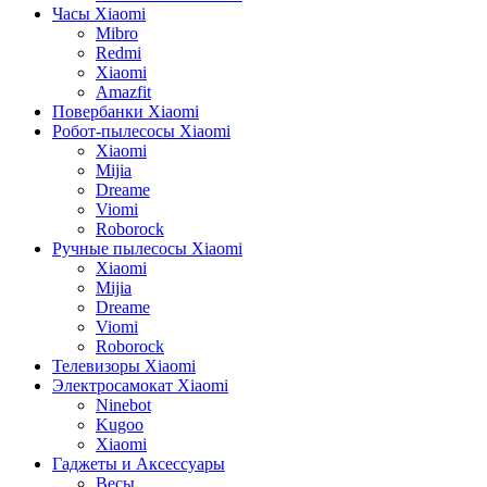
Часы Xiaomi
Mibro
Redmi
Xiaomi
Amazfit
Повербанки Xiaomi
Робот-пылесосы Xiaomi
Xiaomi
Mijia
Dreame
Viomi
Roborock
Ручные пылесосы Xiaomi
Xiaomi
Mijia
Dreame
Viomi
Roborock
Телевизоры Xiaomi
Электросамокат Xiaomi
Ninebot
Kugoo
Xiaomi
Гаджеты и Аксессуары
Весы