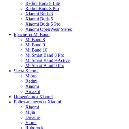
Redmi Buds 8 Lite
Redmi Buds 8 Pro
Xiaomi Buds 3
Xiaomi Buds 5
Xiaomi Buds 5 Pro
Xiaomi OpenWear Stereo
Браслеты Mi Band
Mi Band 8
Mi Band 9
Mi Band 10
Mi Smart Band 8 Pro
Mi Smart Band 9 Active
Mi Smart Band 9 Pro
Часы Xiaomi
Mibro
Redmi
Xiaomi
Amazfit
Повербанки Xiaomi
Робот-пылесосы Xiaomi
Xiaomi
Mijia
Dreame
Viomi
Roborock