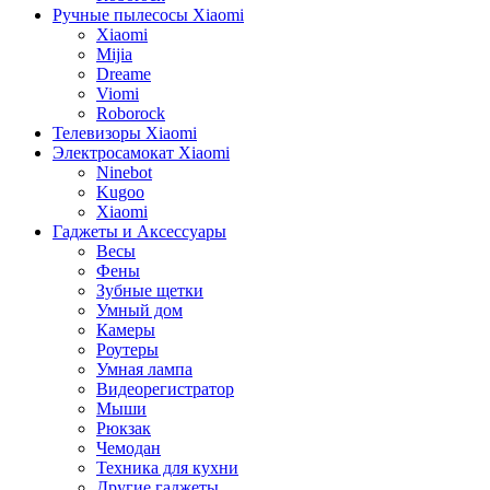
Ручные пылесосы Xiaomi
Xiaomi
Mijia
Dreame
Viomi
Roborock
Телевизоры Xiaomi
Электросамокат Xiaomi
Ninebot
Kugoo
Xiaomi
Гаджеты и Аксессуары
Весы
Фены
Зубные щетки
Умный дом
Камеры
Роутеры
Умная лампа
Видеорегистратор
Мыши
Рюкзак
Чемодан
Техника для кухни
Другие гаджеты