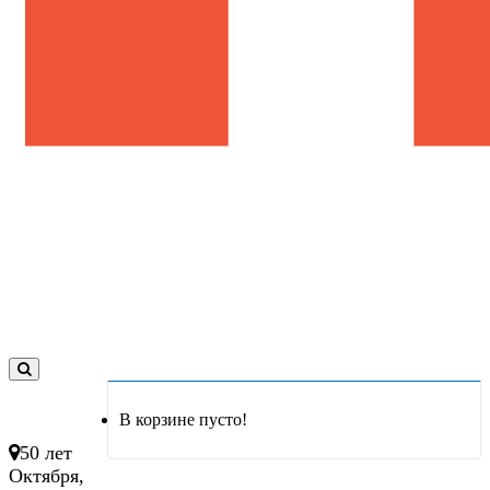
0
товар(ов)
В корзине пусто!
- 0 руб.
50 лет
Октября,