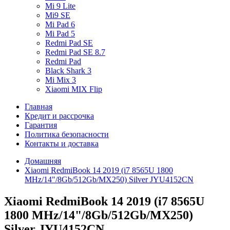
Mi 9 Lite
Mi9 SE
Mi Pad 6
Mi Pad 5
Redmi Pad SE
Redmi Pad SE 8.7
Redmi Pad
Black Shark 3
Mi Mix 3
Xiaomi MIX Flip
Главная
Кредит и рассрочка
Гарантия
Политика безопасности
Контакты и доставка
Домашняя
Xiaomi RedmiBook 14 2019 (i7 8565U 1800
MHz/14"/8Gb/512Gb/MX250) Silver JYU4152CN
Xiaomi RedmiBook 14 2019 (i7 8565U
1800 MHz/14"/8Gb/512Gb/MX250)
Silver JYU4152CN