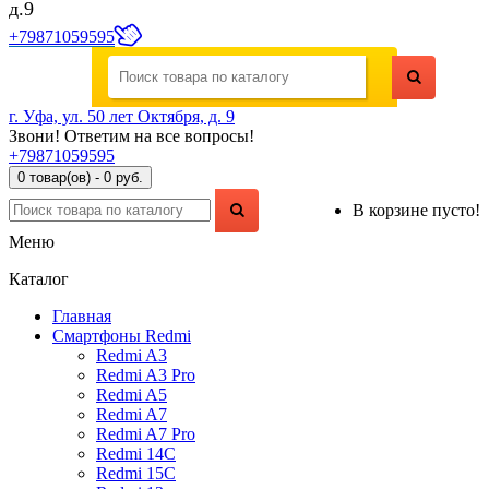
д.9
+79871059595
г. Уфа, ул. 50 лет Октября, д. 9
Звони! Ответим на все вопросы!
+79871059595
0 товар(ов) - 0 руб.
В корзине пусто!
Меню
Каталог
Главная
Смартфоны Redmi
Redmi A3
Redmi A3 Pro
Redmi A5
Redmi A7
Redmi A7 Pro
Redmi 14C
Redmi 15C