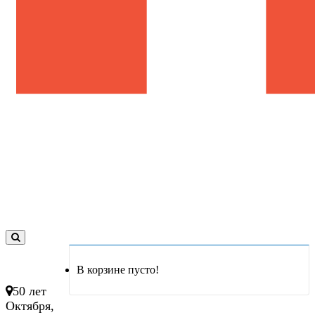
0
товар(ов)
В корзине пусто!
- 0 руб.
50 лет
Октября,