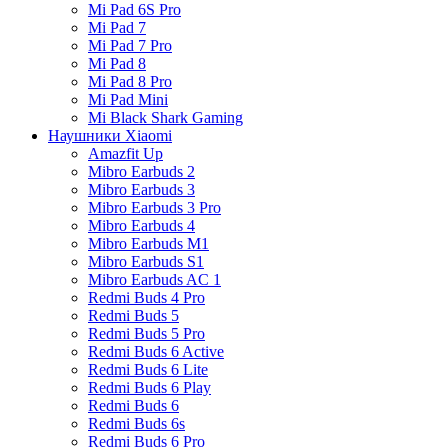
Mi Pad 6S Pro
Mi Pad 7
Mi Pad 7 Pro
Mi Pad 8
Mi Pad 8 Pro
Mi Pad Mini
Mi Black Shark Gaming
Наушники Xiaomi
Amazfit Up
Mibro Earbuds 2
Mibro Earbuds 3
Mibro Earbuds 3 Pro
Mibro Earbuds 4
Mibro Earbuds M1
Mibro Earbuds S1
Mibro Earbuds AC 1
Redmi Buds 4 Pro
Redmi Buds 5
Redmi Buds 5 Pro
Redmi Buds 6 Active
Redmi Buds 6 Lite
Redmi Buds 6 Play
Redmi Buds 6
Redmi Buds 6s
Redmi Buds 6 Pro