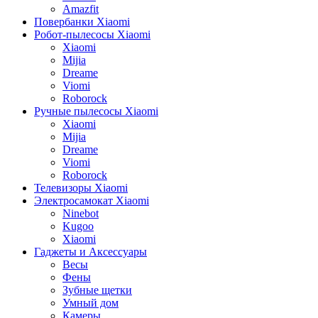
Amazfit
Повербанки Xiaomi
Робот-пылесосы Xiaomi
Xiaomi
Mijia
Dreame
Viomi
Roborock
Ручные пылесосы Xiaomi
Xiaomi
Mijia
Dreame
Viomi
Roborock
Телевизоры Xiaomi
Электросамокат Xiaomi
Ninebot
Kugoo
Xiaomi
Гаджеты и Аксессуары
Весы
Фены
Зубные щетки
Умный дом
Камеры