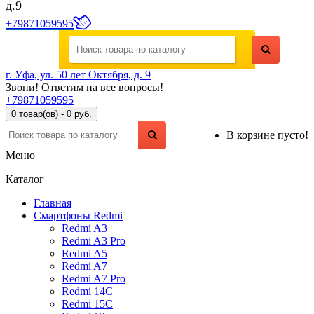
д.9
+79871059595
г. Уфа, ул. 50 лет Октября, д. 9
Звони! Ответим на все вопросы!
+79871059595
0 товар(ов) - 0 руб.
В корзине пусто!
Меню
Каталог
Главная
Смартфоны Redmi
Redmi A3
Redmi A3 Pro
Redmi A5
Redmi A7
Redmi A7 Pro
Redmi 14C
Redmi 15C