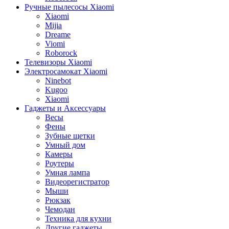
Ручные пылесосы Xiaomi
Xiaomi
Mijia
Dreame
Viomi
Roborock
Телевизоры Xiaomi
Электросамокат Xiaomi
Ninebot
Kugoo
Xiaomi
Гаджеты и Аксессуары
Весы
Фены
Зубные щетки
Умный дом
Камеры
Роутеры
Умная лампа
Видеорегистратор
Мыши
Рюкзак
Чемодан
Техника для кухни
Другие гаджеты