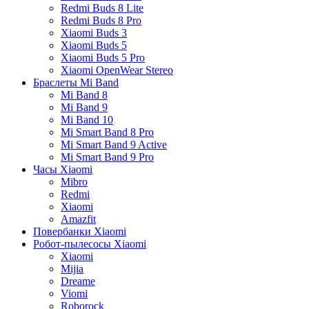
Redmi Buds 8 Lite
Redmi Buds 8 Pro
Xiaomi Buds 3
Xiaomi Buds 5
Xiaomi Buds 5 Pro
Xiaomi OpenWear Stereo
Браслеты Mi Band
Mi Band 8
Mi Band 9
Mi Band 10
Mi Smart Band 8 Pro
Mi Smart Band 9 Active
Mi Smart Band 9 Pro
Часы Xiaomi
Mibro
Redmi
Xiaomi
Amazfit
Повербанки Xiaomi
Робот-пылесосы Xiaomi
Xiaomi
Mijia
Dreame
Viomi
Roborock