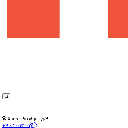
0
товар(ов)
- 0 руб.
50 лет Октября, д.9
+79871059595