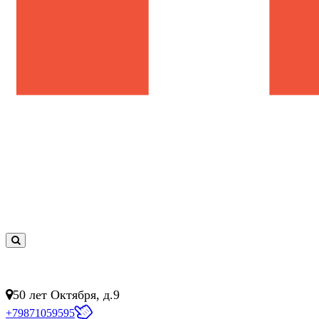
0
товар(ов)
- 0 руб.
50 лет Октября, д.9
+79871059595