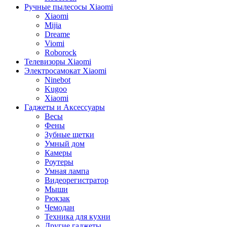
Ручные пылесосы Xiaomi
Xiaomi
Mijia
Dreame
Viomi
Roborock
Телевизоры Xiaomi
Электросамокат Xiaomi
Ninebot
Kugoo
Xiaomi
Гаджеты и Аксессуары
Весы
Фены
Зубные щетки
Умный дом
Камеры
Роутеры
Умная лампа
Видеорегистратор
Мыши
Рюкзак
Чемодан
Техника для кухни
Другие гаджеты