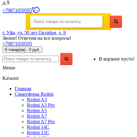
д.9
+79871059595
г. Уфа, ул. 50 лет Октября, д. 9
Звони! Ответим на все вопросы!
+79871059595
0 товар(ов) - 0 руб.
В корзине пусто!
Меню
Каталог
Главная
Смартфоны Redmi
Redmi A3
Redmi A3 Pro
Redmi A5
Redmi A7
Redmi A7 Pro
Redmi 14C
Redmi 15C