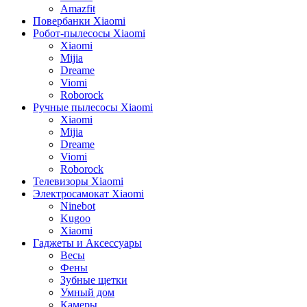
Amazfit
Повербанки Xiaomi
Робот-пылесосы Xiaomi
Xiaomi
Mijia
Dreame
Viomi
Roborock
Ручные пылесосы Xiaomi
Xiaomi
Mijia
Dreame
Viomi
Roborock
Телевизоры Xiaomi
Электросамокат Xiaomi
Ninebot
Kugoo
Xiaomi
Гаджеты и Аксессуары
Весы
Фены
Зубные щетки
Умный дом
Камеры