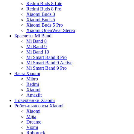
Redmi Buds 8 Lite
Redmi Buds 8 Pro
Xiaomi Buds 3
Xiaomi Buds 5
Xiaomi Buds 5 Pro
Xiaomi OpenWear Stereo
Браслеты Mi Band
Mi Band 8
Mi Band 9
Mi Band 10
Mi Smart Band 8 Pro
Mi Smart Band 9 Active
Mi Smart Band 9 Pro
Часы Xiaomi
Mibro
Redmi
Xiaomi
Amazfit
Повербанки Xiaomi
Робот-пылесосы Xiaomi
Xiaomi
Mijia
Dreame
Viomi
Roborock