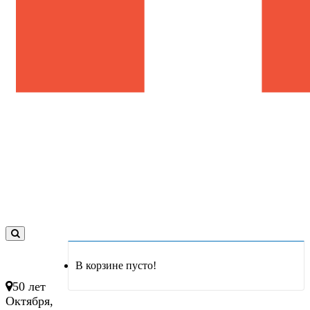
0
товар(ов)
В корзине пусто!
- 0 руб.
50 лет
Октября,