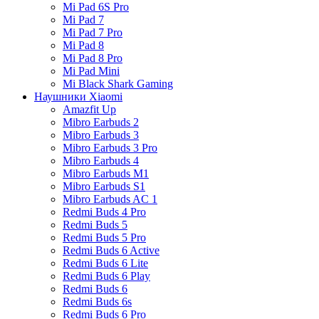
Mi Pad 6S Pro
Mi Pad 7
Mi Pad 7 Pro
Mi Pad 8
Mi Pad 8 Pro
Mi Pad Mini
Mi Black Shark Gaming
Наушники Xiaomi
Amazfit Up
Mibro Earbuds 2
Mibro Earbuds 3
Mibro Earbuds 3 Pro
Mibro Earbuds 4
Mibro Earbuds M1
Mibro Earbuds S1
Mibro Earbuds AC 1
Redmi Buds 4 Pro
Redmi Buds 5
Redmi Buds 5 Pro
Redmi Buds 6 Active
Redmi Buds 6 Lite
Redmi Buds 6 Play
Redmi Buds 6
Redmi Buds 6s
Redmi Buds 6 Pro