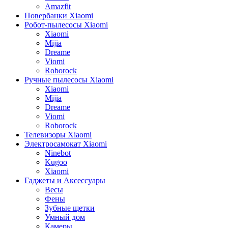
Amazfit
Повербанки Xiaomi
Робот-пылесосы Xiaomi
Xiaomi
Mijia
Dreame
Viomi
Roborock
Ручные пылесосы Xiaomi
Xiaomi
Mijia
Dreame
Viomi
Roborock
Телевизоры Xiaomi
Электросамокат Xiaomi
Ninebot
Kugoo
Xiaomi
Гаджеты и Аксессуары
Весы
Фены
Зубные щетки
Умный дом
Камеры