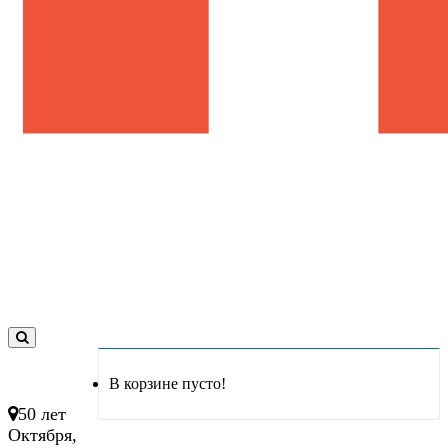
0
товар(ов)
В корзине пусто!
- 0 руб.
50 лет
Октября,