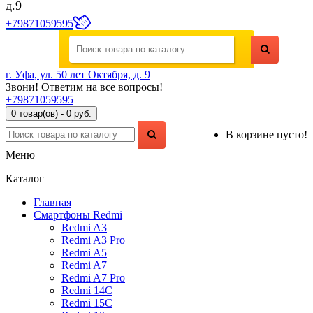
д.9
+79871059595
г. Уфа, ул. 50 лет Октября, д. 9
Звони! Ответим на все вопросы!
+79871059595
0 товар(ов) - 0 руб.
В корзине пусто!
Меню
Каталог
Главная
Смартфоны Redmi
Redmi A3
Redmi A3 Pro
Redmi A5
Redmi A7
Redmi A7 Pro
Redmi 14C
Redmi 15C