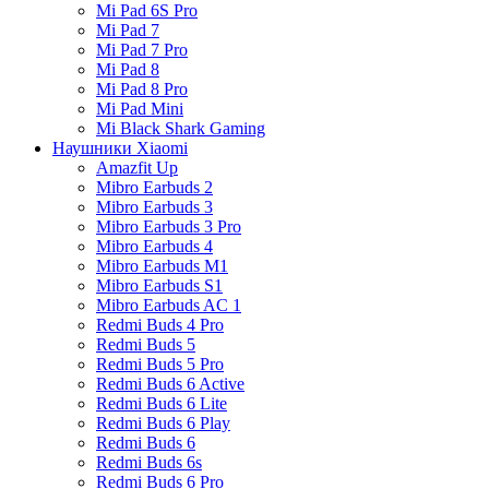
Mi Pad 6S Pro
Mi Pad 7
Mi Pad 7 Pro
Mi Pad 8
Mi Pad 8 Pro
Mi Pad Mini
Mi Black Shark Gaming
Наушники Xiaomi
Amazfit Up
Mibro Earbuds 2
Mibro Earbuds 3
Mibro Earbuds 3 Pro
Mibro Earbuds 4
Mibro Earbuds M1
Mibro Earbuds S1
Mibro Earbuds AC 1
Redmi Buds 4 Pro
Redmi Buds 5
Redmi Buds 5 Pro
Redmi Buds 6 Active
Redmi Buds 6 Lite
Redmi Buds 6 Play
Redmi Buds 6
Redmi Buds 6s
Redmi Buds 6 Pro