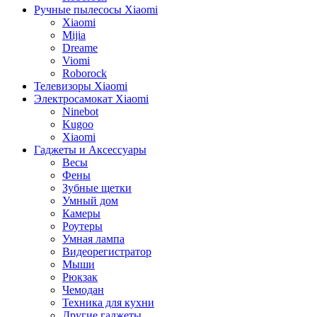
Ручные пылесосы Xiaomi
Xiaomi
Mijia
Dreame
Viomi
Roborock
Телевизоры Xiaomi
Электросамокат Xiaomi
Ninebot
Kugoo
Xiaomi
Гаджеты и Аксессуары
Весы
Фены
Зубные щетки
Умный дом
Камеры
Роутеры
Умная лампа
Видеорегистратор
Мыши
Рюкзак
Чемодан
Техника для кухни
Другие гаджеты