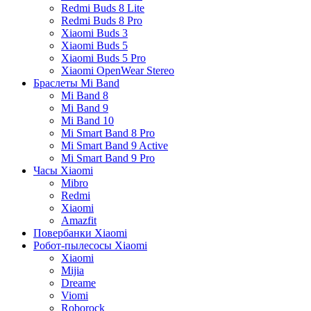
Redmi Buds 8 Lite
Redmi Buds 8 Pro
Xiaomi Buds 3
Xiaomi Buds 5
Xiaomi Buds 5 Pro
Xiaomi OpenWear Stereo
Браслеты Mi Band
Mi Band 8
Mi Band 9
Mi Band 10
Mi Smart Band 8 Pro
Mi Smart Band 9 Active
Mi Smart Band 9 Pro
Часы Xiaomi
Mibro
Redmi
Xiaomi
Amazfit
Повербанки Xiaomi
Робот-пылесосы Xiaomi
Xiaomi
Mijia
Dreame
Viomi
Roborock