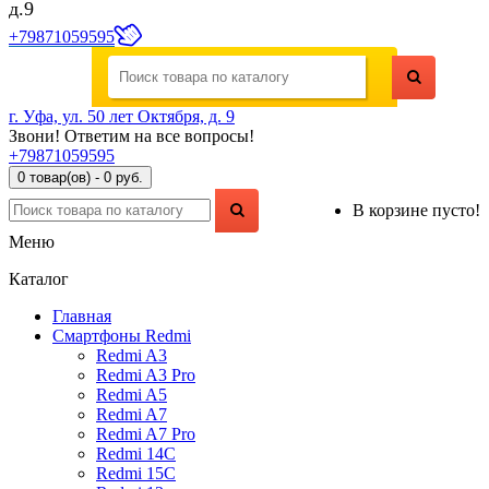
д.9
+79871059595
г. Уфа, ул. 50 лет Октября, д. 9
Звони! Ответим на все вопросы!
+79871059595
0 товар(ов) - 0 руб.
В корзине пусто!
Меню
Каталог
Главная
Смартфоны Redmi
Redmi A3
Redmi A3 Pro
Redmi A5
Redmi A7
Redmi A7 Pro
Redmi 14C
Redmi 15C