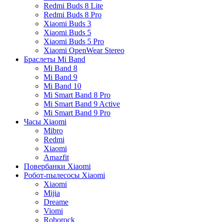
Redmi Buds 8 Lite
Redmi Buds 8 Pro
Xiaomi Buds 3
Xiaomi Buds 5
Xiaomi Buds 5 Pro
Xiaomi OpenWear Stereo
Браслеты Mi Band
Mi Band 8
Mi Band 9
Mi Band 10
Mi Smart Band 8 Pro
Mi Smart Band 9 Active
Mi Smart Band 9 Pro
Часы Xiaomi
Mibro
Redmi
Xiaomi
Amazfit
Повербанки Xiaomi
Робот-пылесосы Xiaomi
Xiaomi
Mijia
Dreame
Viomi
Roborock