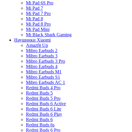
Mi Pad 6S Pro
Mi Pad 7
Mi Pad 7 Pro
Mi Pad 8
Mi Pad 8 Pro
Mi Pad Mini
Mi Black Shark Gaming
Наушники Xiaomi
Amazfit Up
Mibro Earbuds 2
Mibro Earbuds 3
Mibro Earbuds 3 Pro
Mibro Earbuds 4
Mibro Earbuds M1
Mibro Earbuds S1
Mibro Earbuds AC 1
Redmi Buds 4 Pro
Redmi Buds 5
Redmi Buds 5 Pro
Redmi Buds 6 Active
Redmi Buds 6 Lite
Redmi Buds 6 Play
Redmi Buds 6
Redmi Buds 6s
Redmi Buds 6 Pro