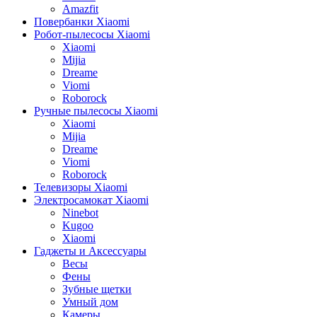
Amazfit
Повербанки Xiaomi
Робот-пылесосы Xiaomi
Xiaomi
Mijia
Dreame
Viomi
Roborock
Ручные пылесосы Xiaomi
Xiaomi
Mijia
Dreame
Viomi
Roborock
Телевизоры Xiaomi
Электросамокат Xiaomi
Ninebot
Kugoo
Xiaomi
Гаджеты и Аксессуары
Весы
Фены
Зубные щетки
Умный дом
Камеры