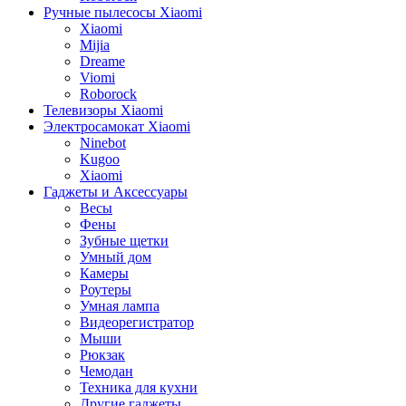
Ручные пылесосы Xiaomi
Xiaomi
Mijia
Dreame
Viomi
Roborock
Телевизоры Xiaomi
Электросамокат Xiaomi
Ninebot
Kugoo
Xiaomi
Гаджеты и Аксессуары
Весы
Фены
Зубные щетки
Умный дом
Камеры
Роутеры
Умная лампа
Видеорегистратор
Мыши
Рюкзак
Чемодан
Техника для кухни
Другие гаджеты