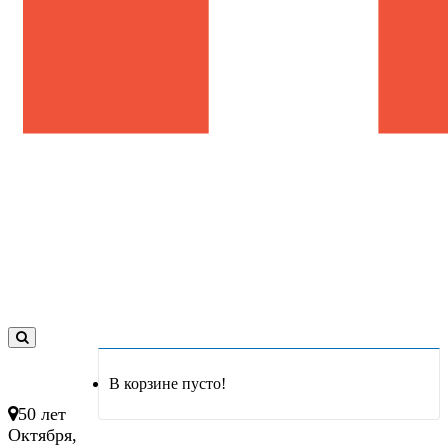
0
товар(ов)
В корзине пусто!
- 0 руб.
50 лет
Октября,