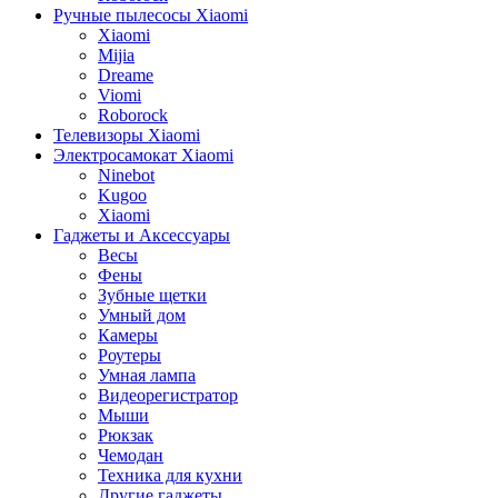
Ручные пылесосы Xiaomi
Xiaomi
Mijia
Dreame
Viomi
Roborock
Телевизоры Xiaomi
Электросамокат Xiaomi
Ninebot
Kugoo
Xiaomi
Гаджеты и Аксессуары
Весы
Фены
Зубные щетки
Умный дом
Камеры
Роутеры
Умная лампа
Видеорегистратор
Мыши
Рюкзак
Чемодан
Техника для кухни
Другие гаджеты