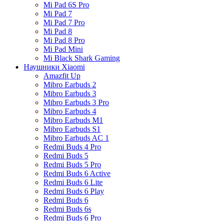
Mi Pad 6S Pro
Mi Pad 7
Mi Pad 7 Pro
Mi Pad 8
Mi Pad 8 Pro
Mi Pad Mini
Mi Black Shark Gaming
Наушники Xiaomi
Amazfit Up
Mibro Earbuds 2
Mibro Earbuds 3
Mibro Earbuds 3 Pro
Mibro Earbuds 4
Mibro Earbuds M1
Mibro Earbuds S1
Mibro Earbuds AC 1
Redmi Buds 4 Pro
Redmi Buds 5
Redmi Buds 5 Pro
Redmi Buds 6 Active
Redmi Buds 6 Lite
Redmi Buds 6 Play
Redmi Buds 6
Redmi Buds 6s
Redmi Buds 6 Pro