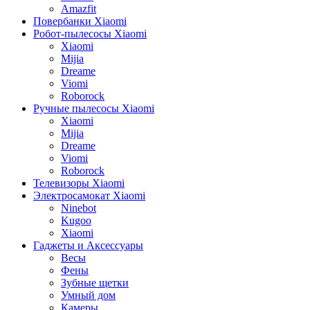
Amazfit
Повербанки Xiaomi
Робот-пылесосы Xiaomi
Xiaomi
Mijia
Dreame
Viomi
Roborock
Ручные пылесосы Xiaomi
Xiaomi
Mijia
Dreame
Viomi
Roborock
Телевизоры Xiaomi
Электросамокат Xiaomi
Ninebot
Kugoo
Xiaomi
Гаджеты и Аксессуары
Весы
Фены
Зубные щетки
Умный дом
Камеры