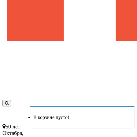
0
товар(ов)
В корзине пусто!
- 0 руб.
50 лет
Октября,