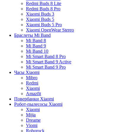
Redmi Buds 8 Lite
Redmi Buds 8 Pro
Xiaomi Buds 3
Xiaomi Buds 5
Xiaomi Buds 5 Pro
Xiaomi OpenWear Stereo
Браслеты Mi Band
Mi Band 8
Mi Band 9
Mi Band 10
Mi Smart Band 8 Pro
Mi Smart Band 9 Active
Mi Smart Band 9 Pro
Часы Xiaomi
Mibro
Redmi
Xiaomi
Amazfit
Повербанки Xiaomi
Робот-пылесосы Xiaomi
Xiaomi
Mijia
Dreame
Viomi
Roborock