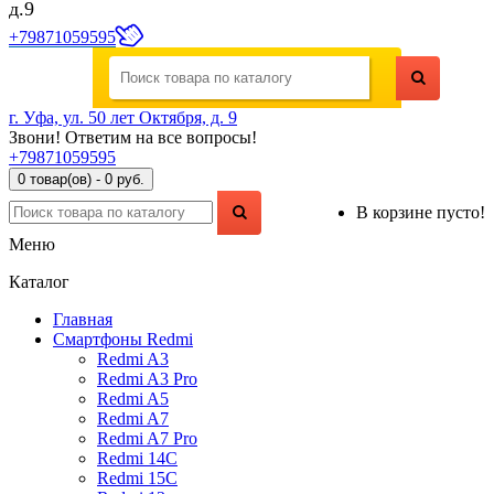
д.9
+79871059595
г. Уфа, ул. 50 лет Октября, д. 9
Звони! Ответим на все вопросы!
+79871059595
0 товар(ов) - 0 руб.
В корзине пусто!
Меню
Каталог
Главная
Смартфоны Redmi
Redmi A3
Redmi A3 Pro
Redmi A5
Redmi A7
Redmi A7 Pro
Redmi 14C
Redmi 15C