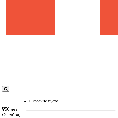
0
товар(ов)
В корзине пусто!
- 0 руб.
50 лет
Октября,