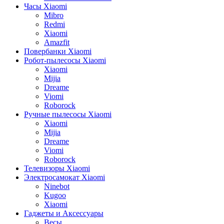
Часы Xiaomi
Mibro
Redmi
Xiaomi
Amazfit
Повербанки Xiaomi
Робот-пылесосы Xiaomi
Xiaomi
Mijia
Dreame
Viomi
Roborock
Ручные пылесосы Xiaomi
Xiaomi
Mijia
Dreame
Viomi
Roborock
Телевизоры Xiaomi
Электросамокат Xiaomi
Ninebot
Kugoo
Xiaomi
Гаджеты и Аксессуары
Весы