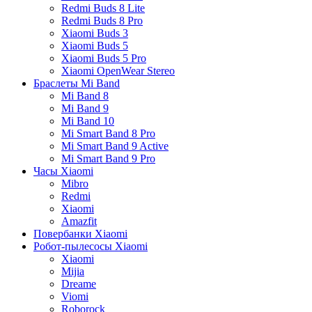
Redmi Buds 8 Lite
Redmi Buds 8 Pro
Xiaomi Buds 3
Xiaomi Buds 5
Xiaomi Buds 5 Pro
Xiaomi OpenWear Stereo
Браслеты Mi Band
Mi Band 8
Mi Band 9
Mi Band 10
Mi Smart Band 8 Pro
Mi Smart Band 9 Active
Mi Smart Band 9 Pro
Часы Xiaomi
Mibro
Redmi
Xiaomi
Amazfit
Повербанки Xiaomi
Робот-пылесосы Xiaomi
Xiaomi
Mijia
Dreame
Viomi
Roborock