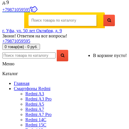
д.9
+79871059595
г. Уфа, ул. 50 лет Октября, д. 9
Звони! Ответим на все вопросы!
+79871059595
0 товар(ов) - 0 руб.
В корзине пусто!
Меню
Каталог
Главная
Смартфоны Redmi
Redmi A3
Redmi A3 Pro
Redmi A5
Redmi A7
Redmi A7 Pro
Redmi 14C
Redmi 15C