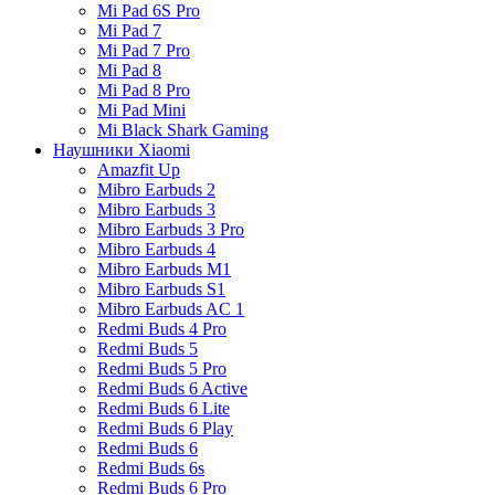
Mi Pad 6S Pro
Mi Pad 7
Mi Pad 7 Pro
Mi Pad 8
Mi Pad 8 Pro
Mi Pad Mini
Mi Black Shark Gaming
Наушники Xiaomi
Amazfit Up
Mibro Earbuds 2
Mibro Earbuds 3
Mibro Earbuds 3 Pro
Mibro Earbuds 4
Mibro Earbuds M1
Mibro Earbuds S1
Mibro Earbuds AC 1
Redmi Buds 4 Pro
Redmi Buds 5
Redmi Buds 5 Pro
Redmi Buds 6 Active
Redmi Buds 6 Lite
Redmi Buds 6 Play
Redmi Buds 6
Redmi Buds 6s
Redmi Buds 6 Pro