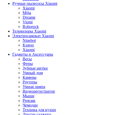
Ручные пылесосы Xiaomi
Xiaomi
Mijia
Dreame
Viomi
Roborock
Телевизоры Xiaomi
Электросамокат Xiaomi
Ninebot
Kugoo
Xiaomi
Гаджеты и Аксессуары
Весы
Фены
Зубные щетки
Умный дом
Камеры
Роутеры
Умная лампа
Видеорегистратор
Мыши
Рюкзак
Чемодан
Техника для кухни
Другие гаджеты