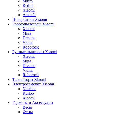
Mibro
Redmi
Xiaomi
Amazfit
Повербанки Xiaomi
Робот-пылесосы Xiaomi
Xiaomi
Mijia
Dreame
Viomi
Roborock
Ручные пылесосы Xiaomi
Xiaomi
Mijia
Dreame
Viomi
Roborock
Телевизоры Xiaomi
Электросамокат Xiaomi
Ninebot
Kugoo
Xiaomi
Гаджеты и Аксессуары
Весы
Фены