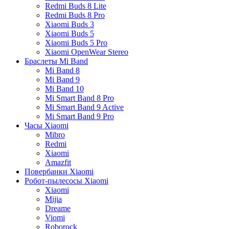
Redmi Buds 8 Lite
Redmi Buds 8 Pro
Xiaomi Buds 3
Xiaomi Buds 5
Xiaomi Buds 5 Pro
Xiaomi OpenWear Stereo
Браслеты Mi Band
Mi Band 8
Mi Band 9
Mi Band 10
Mi Smart Band 8 Pro
Mi Smart Band 9 Active
Mi Smart Band 9 Pro
Часы Xiaomi
Mibro
Redmi
Xiaomi
Amazfit
Повербанки Xiaomi
Робот-пылесосы Xiaomi
Xiaomi
Mijia
Dreame
Viomi
Roborock