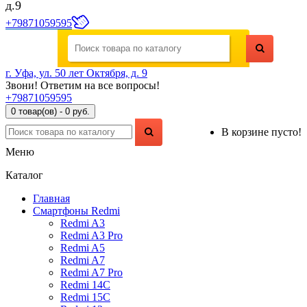
д.9
+79871059595
г. Уфа, ул. 50 лет Октября, д. 9
Звони! Ответим на все вопросы!
+79871059595
0 товар(ов) - 0 руб.
В корзине пусто!
Меню
Каталог
Главная
Смартфоны Redmi
Redmi A3
Redmi A3 Pro
Redmi A5
Redmi A7
Redmi A7 Pro
Redmi 14C
Redmi 15C