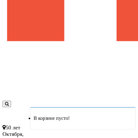
0
товар(ов)
В корзине пусто!
- 0 руб.
50 лет
Октября,