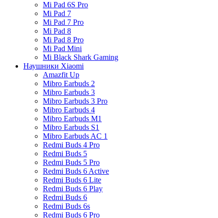
Mi Pad 6S Pro
Mi Pad 7
Mi Pad 7 Pro
Mi Pad 8
Mi Pad 8 Pro
Mi Pad Mini
Mi Black Shark Gaming
Наушники Xiaomi
Amazfit Up
Mibro Earbuds 2
Mibro Earbuds 3
Mibro Earbuds 3 Pro
Mibro Earbuds 4
Mibro Earbuds M1
Mibro Earbuds S1
Mibro Earbuds AC 1
Redmi Buds 4 Pro
Redmi Buds 5
Redmi Buds 5 Pro
Redmi Buds 6 Active
Redmi Buds 6 Lite
Redmi Buds 6 Play
Redmi Buds 6
Redmi Buds 6s
Redmi Buds 6 Pro