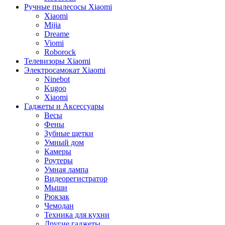
Ручные пылесосы Xiaomi
Xiaomi
Mijia
Dreame
Viomi
Roborock
Телевизоры Xiaomi
Электросамокат Xiaomi
Ninebot
Kugoo
Xiaomi
Гаджеты и Аксессуары
Весы
Фены
Зубные щетки
Умный дом
Камеры
Роутеры
Умная лампа
Видеорегистратор
Мыши
Рюкзак
Чемодан
Техника для кухни
Другие гаджеты