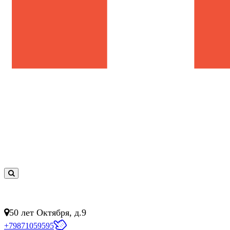
0
товар(ов)
- 0 руб.
50 лет Октября, д.9
+79871059595