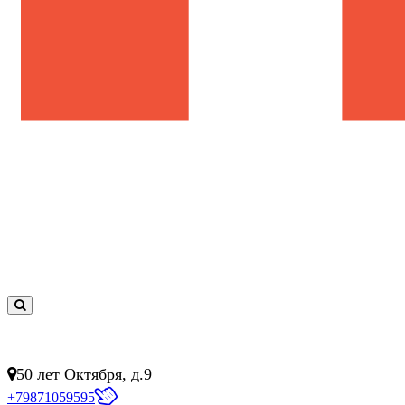
0
товар(ов)
- 0 руб.
50 лет Октября, д.9
+79871059595