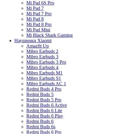
Mi Pad 6S Pro
Mi Pad 7
Mi Pad 7 Pro
Mi Pad 8
Mi Pad 8 Pro
Mi Pad Mini
Mi Black Shark Gaming
Наушники Xiaomi
Amazfit Up
Mibro Earbuds 2
Mibro Earbuds 3
Mibro Earbuds 3 Pro
Mibro Earbuds 4
Mibro Earbuds M1
Mibro Earbuds S1
Mibro Earbuds AC 1
Redmi Buds 4 Pro
Redmi Buds 5
Redmi Buds 5 Pro
Redmi Buds 6 Active
Redmi Buds 6 Lite
Redmi Buds 6 Play
Redmi Buds 6
Redmi Buds 6s
Redmi Buds 6 Pro