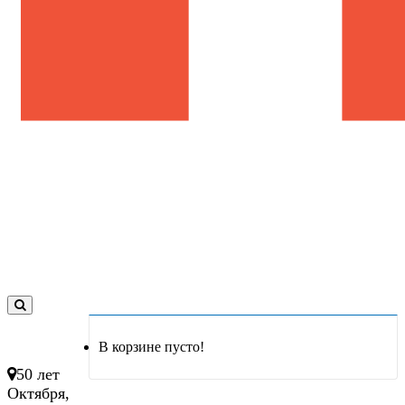
0
товар(ов)
В корзине пусто!
- 0 руб.
50 лет
Октября,