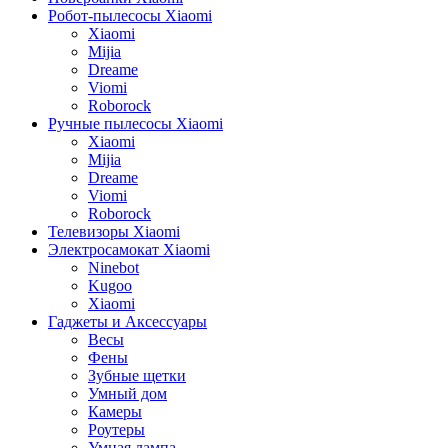
Робот-пылесосы Xiaomi
Xiaomi
Mijia
Dreame
Viomi
Roborock
Ручные пылесосы Xiaomi
Xiaomi
Mijia
Dreame
Viomi
Roborock
Телевизоры Xiaomi
Электросамокат Xiaomi
Ninebot
Kugoo
Xiaomi
Гаджеты и Аксессуары
Весы
Фены
Зубные щетки
Умный дом
Камеры
Роутеры
Умная лампа