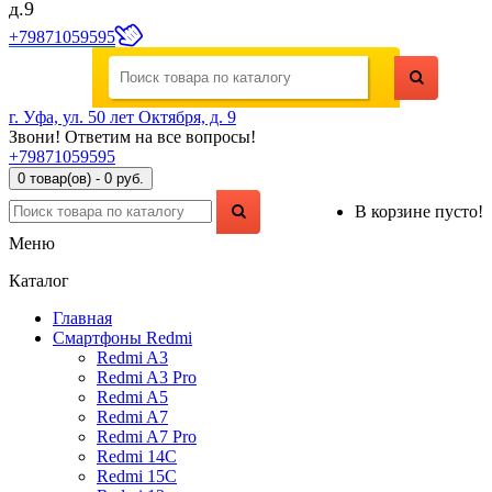
д.9
+79871059595
г. Уфа, ул. 50 лет Октября, д. 9
Звони! Ответим на все вопросы!
+79871059595
0 товар(ов) - 0 руб.
В корзине пусто!
Меню
Каталог
Главная
Смартфоны Redmi
Redmi A3
Redmi A3 Pro
Redmi A5
Redmi A7
Redmi A7 Pro
Redmi 14C
Redmi 15C