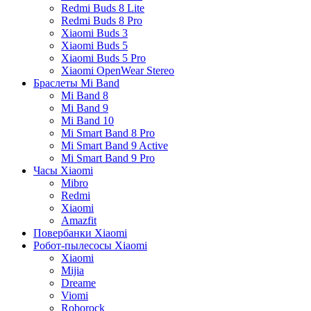
Redmi Buds 8 Lite
Redmi Buds 8 Pro
Xiaomi Buds 3
Xiaomi Buds 5
Xiaomi Buds 5 Pro
Xiaomi OpenWear Stereo
Браслеты Mi Band
Mi Band 8
Mi Band 9
Mi Band 10
Mi Smart Band 8 Pro
Mi Smart Band 9 Active
Mi Smart Band 9 Pro
Часы Xiaomi
Mibro
Redmi
Xiaomi
Amazfit
Повербанки Xiaomi
Робот-пылесосы Xiaomi
Xiaomi
Mijia
Dreame
Viomi
Roborock