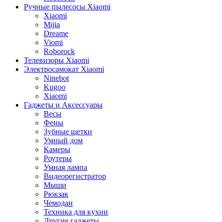
Ручные пылесосы Xiaomi
Xiaomi
Mijia
Dreame
Viomi
Roborock
Телевизоры Xiaomi
Электросамокат Xiaomi
Ninebot
Kugoo
Xiaomi
Гаджеты и Аксессуары
Весы
Фены
Зубные щетки
Умный дом
Камеры
Роутеры
Умная лампа
Видеорегистратор
Мыши
Рюкзак
Чемодан
Техника для кухни
Другие гаджеты