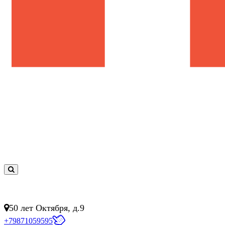
0
товар(ов)
- 0 руб.
50 лет Октября, д.9
+79871059595