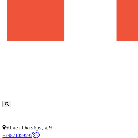
0
товар(ов)
- 0 руб.
50 лет Октября, д.9
+79871059595