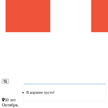
0
товар(ов)
В корзине пусто!
- 0 руб.
50 лет
Октября,