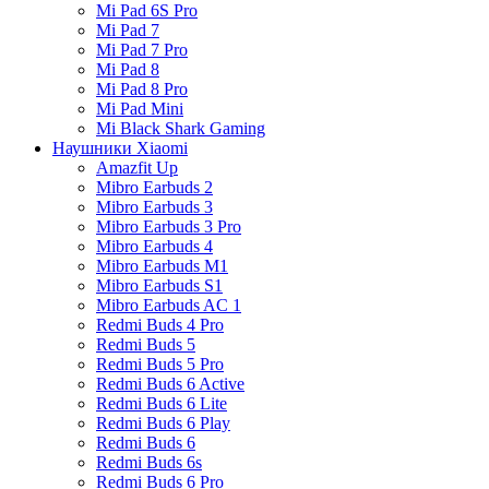
Mi Pad 6S Pro
Mi Pad 7
Mi Pad 7 Pro
Mi Pad 8
Mi Pad 8 Pro
Mi Pad Mini
Mi Black Shark Gaming
Наушники Xiaomi
Amazfit Up
Mibro Earbuds 2
Mibro Earbuds 3
Mibro Earbuds 3 Pro
Mibro Earbuds 4
Mibro Earbuds M1
Mibro Earbuds S1
Mibro Earbuds AC 1
Redmi Buds 4 Pro
Redmi Buds 5
Redmi Buds 5 Pro
Redmi Buds 6 Active
Redmi Buds 6 Lite
Redmi Buds 6 Play
Redmi Buds 6
Redmi Buds 6s
Redmi Buds 6 Pro