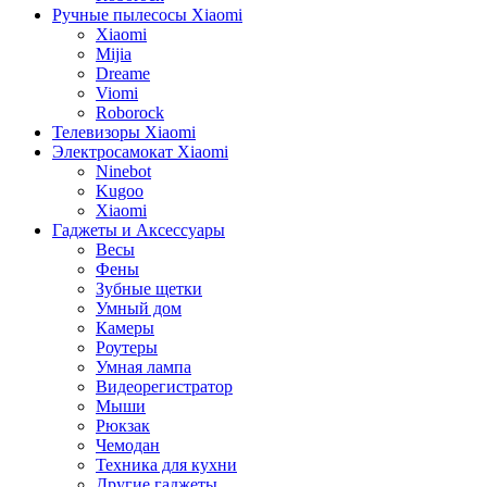
Ручные пылесосы Xiaomi
Xiaomi
Mijia
Dreame
Viomi
Roborock
Телевизоры Xiaomi
Электросамокат Xiaomi
Ninebot
Kugoo
Xiaomi
Гаджеты и Аксессуары
Весы
Фены
Зубные щетки
Умный дом
Камеры
Роутеры
Умная лампа
Видеорегистратор
Мыши
Рюкзак
Чемодан
Техника для кухни
Другие гаджеты