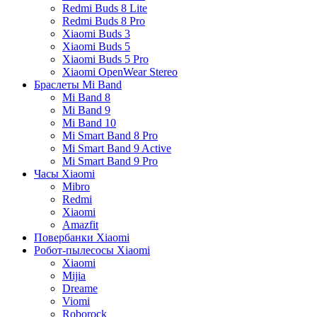
Redmi Buds 8 Lite
Redmi Buds 8 Pro
Xiaomi Buds 3
Xiaomi Buds 5
Xiaomi Buds 5 Pro
Xiaomi OpenWear Stereo
Браслеты Mi Band
Mi Band 8
Mi Band 9
Mi Band 10
Mi Smart Band 8 Pro
Mi Smart Band 9 Active
Mi Smart Band 9 Pro
Часы Xiaomi
Mibro
Redmi
Xiaomi
Amazfit
Повербанки Xiaomi
Робот-пылесосы Xiaomi
Xiaomi
Mijia
Dreame
Viomi
Roborock