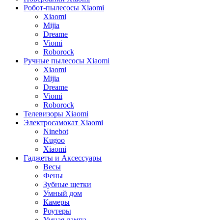
Робот-пылесосы Xiaomi
Xiaomi
Mijia
Dreame
Viomi
Roborock
Ручные пылесосы Xiaomi
Xiaomi
Mijia
Dreame
Viomi
Roborock
Телевизоры Xiaomi
Электросамокат Xiaomi
Ninebot
Kugoo
Xiaomi
Гаджеты и Аксессуары
Весы
Фены
Зубные щетки
Умный дом
Камеры
Роутеры
Умная лампа