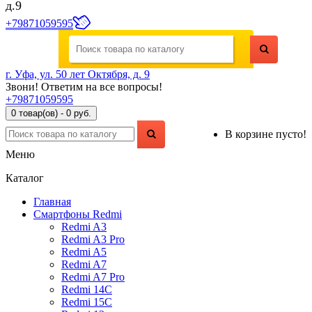
д.9
+79871059595
г. Уфа, ул. 50 лет Октября, д. 9
Звони! Ответим на все вопросы!
+79871059595
0 товар(ов) - 0 руб.
В корзине пусто!
Меню
Каталог
Главная
Смартфоны Redmi
Redmi A3
Redmi A3 Pro
Redmi A5
Redmi A7
Redmi A7 Pro
Redmi 14C
Redmi 15C