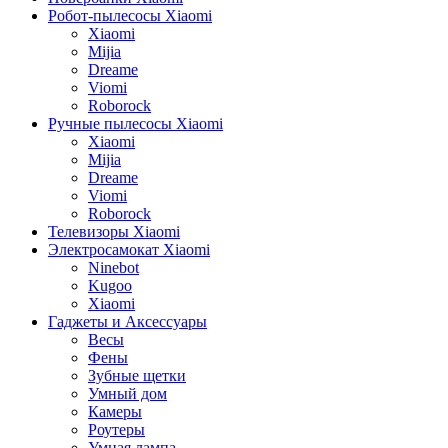
Робот-пылесосы Xiaomi
Xiaomi
Mijia
Dreame
Viomi
Roborock
Ручные пылесосы Xiaomi
Xiaomi
Mijia
Dreame
Viomi
Roborock
Телевизоры Xiaomi
Электросамокат Xiaomi
Ninebot
Kugoo
Xiaomi
Гаджеты и Аксессуары
Весы
Фены
Зубные щетки
Умный дом
Камеры
Роутеры
Умная лампа