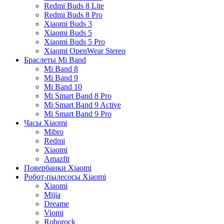
Redmi Buds 8 Lite
Redmi Buds 8 Pro
Xiaomi Buds 3
Xiaomi Buds 5
Xiaomi Buds 5 Pro
Xiaomi OpenWear Stereo
Браслеты Mi Band
Mi Band 8
Mi Band 9
Mi Band 10
Mi Smart Band 8 Pro
Mi Smart Band 9 Active
Mi Smart Band 9 Pro
Часы Xiaomi
Mibro
Redmi
Xiaomi
Amazfit
Повербанки Xiaomi
Робот-пылесосы Xiaomi
Xiaomi
Mijia
Dreame
Viomi
Roborock