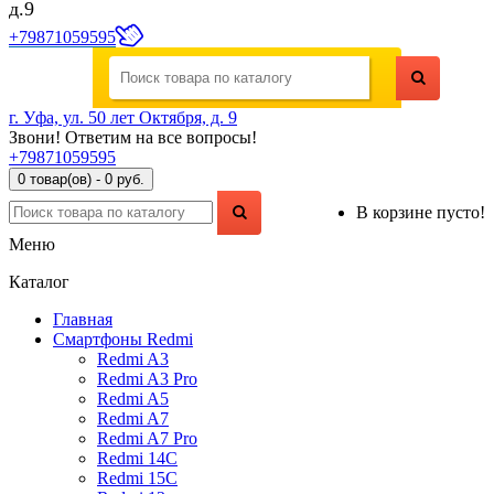
д.9
+79871059595
г. Уфа, ул. 50 лет Октября, д. 9
Звони! Ответим на все вопросы!
+79871059595
0 товар(ов) - 0 руб.
В корзине пусто!
Меню
Каталог
Главная
Смартфоны Redmi
Redmi A3
Redmi A3 Pro
Redmi A5
Redmi A7
Redmi A7 Pro
Redmi 14C
Redmi 15C