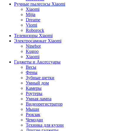
Ручные пылесосы Xiaomi
Xiaomi
Mijia
Dreame
Viomi
Roborock
Телевизоры Xiaomi
Электросамокат Xiaomi
Ninebot
Kugoo
Xiaomi
Гаджеты и Аксессуары
Весы
Фены
Зубные щетки
Умный дом
Камеры
Роутеры
Умная лампа
Видеорегистратор
Мыши
Рюкзак
Чемодан
Техника для кухни
Другие гаджеты