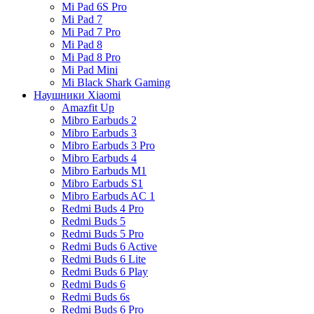
Mi Pad 6S Pro
Mi Pad 7
Mi Pad 7 Pro
Mi Pad 8
Mi Pad 8 Pro
Mi Pad Mini
Mi Black Shark Gaming
Наушники Xiaomi
Amazfit Up
Mibro Earbuds 2
Mibro Earbuds 3
Mibro Earbuds 3 Pro
Mibro Earbuds 4
Mibro Earbuds M1
Mibro Earbuds S1
Mibro Earbuds AC 1
Redmi Buds 4 Pro
Redmi Buds 5
Redmi Buds 5 Pro
Redmi Buds 6 Active
Redmi Buds 6 Lite
Redmi Buds 6 Play
Redmi Buds 6
Redmi Buds 6s
Redmi Buds 6 Pro