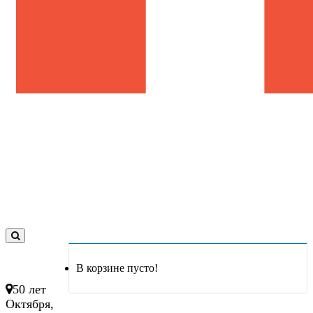
0
товар(ов)
В корзине пусто!
- 0 руб.
50 лет
Октября,