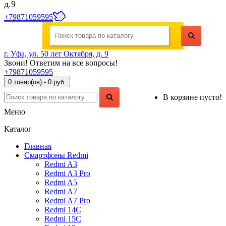
д.9
+79871059595
г. Уфа, ул. 50 лет Октября, д. 9
Звони! Ответим на все вопросы!
+79871059595
0 товар(ов) - 0 руб.
В корзине пусто!
Меню
Каталог
Главная
Смартфоны Redmi
Redmi A3
Redmi A3 Pro
Redmi A5
Redmi A7
Redmi A7 Pro
Redmi 14C
Redmi 15C