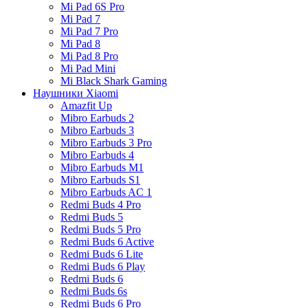
Mi Pad 6S Pro
Mi Pad 7
Mi Pad 7 Pro
Mi Pad 8
Mi Pad 8 Pro
Mi Pad Mini
Mi Black Shark Gaming
Наушники Xiaomi
Amazfit Up
Mibro Earbuds 2
Mibro Earbuds 3
Mibro Earbuds 3 Pro
Mibro Earbuds 4
Mibro Earbuds M1
Mibro Earbuds S1
Mibro Earbuds AC 1
Redmi Buds 4 Pro
Redmi Buds 5
Redmi Buds 5 Pro
Redmi Buds 6 Active
Redmi Buds 6 Lite
Redmi Buds 6 Play
Redmi Buds 6
Redmi Buds 6s
Redmi Buds 6 Pro