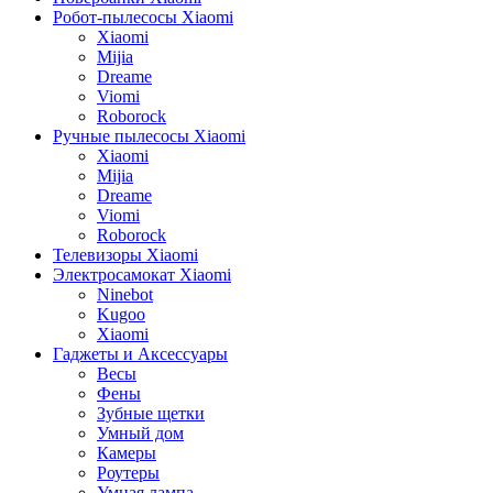
Робот-пылесосы Xiaomi
Xiaomi
Mijia
Dreame
Viomi
Roborock
Ручные пылесосы Xiaomi
Xiaomi
Mijia
Dreame
Viomi
Roborock
Телевизоры Xiaomi
Электросамокат Xiaomi
Ninebot
Kugoo
Xiaomi
Гаджеты и Аксессуары
Весы
Фены
Зубные щетки
Умный дом
Камеры
Роутеры
Умная лампа