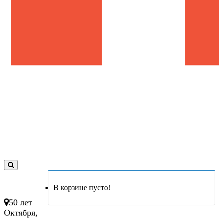
0
товар(ов)
В корзине пусто!
- 0 руб.
50 лет
Октября,