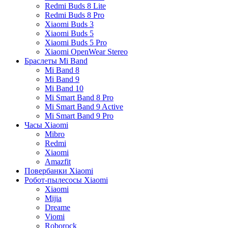
Redmi Buds 8 Lite
Redmi Buds 8 Pro
Xiaomi Buds 3
Xiaomi Buds 5
Xiaomi Buds 5 Pro
Xiaomi OpenWear Stereo
Браслеты Mi Band
Mi Band 8
Mi Band 9
Mi Band 10
Mi Smart Band 8 Pro
Mi Smart Band 9 Active
Mi Smart Band 9 Pro
Часы Xiaomi
Mibro
Redmi
Xiaomi
Amazfit
Повербанки Xiaomi
Робот-пылесосы Xiaomi
Xiaomi
Mijia
Dreame
Viomi
Roborock