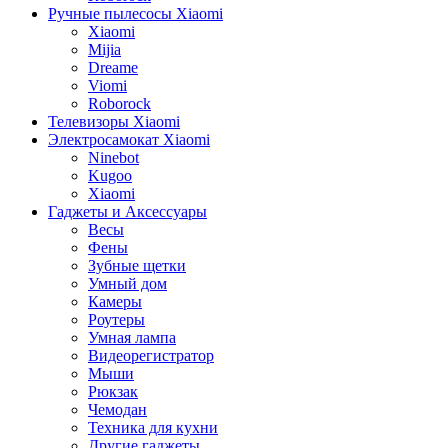
Ручные пылесосы Xiaomi
Xiaomi
Mijia
Dreame
Viomi
Roborock
Телевизоры Xiaomi
Электросамокат Xiaomi
Ninebot
Kugoo
Xiaomi
Гаджеты и Аксессуары
Весы
Фены
Зубные щетки
Умный дом
Камеры
Роутеры
Умная лампа
Видеорегистратор
Мыши
Рюкзак
Чемодан
Техника для кухни
Другие гаджеты