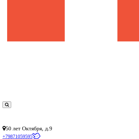
0
товар(ов)
- 0 руб.
50 лет Октября, д.9
+79871059595