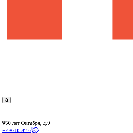
0
товар(ов)
- 0 руб.
50 лет Октября, д.9
+79871059595