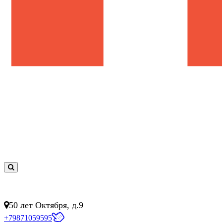
0
товар(ов)
- 0 руб.
50 лет Октября, д.9
+79871059595