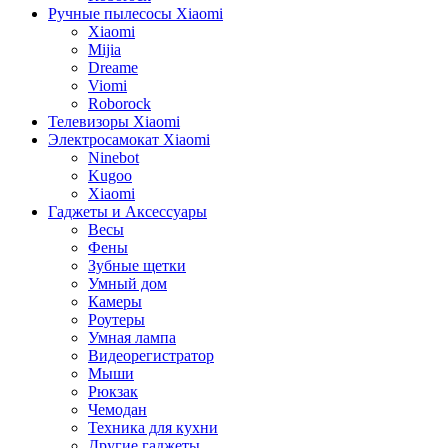
Ручные пылесосы Xiaomi
Xiaomi
Mijia
Dreame
Viomi
Roborock
Телевизоры Xiaomi
Электросамокат Xiaomi
Ninebot
Kugoo
Xiaomi
Гаджеты и Аксессуары
Весы
Фены
Зубные щетки
Умный дом
Камеры
Роутеры
Умная лампа
Видеорегистратор
Мыши
Рюкзак
Чемодан
Техника для кухни
Другие гаджеты