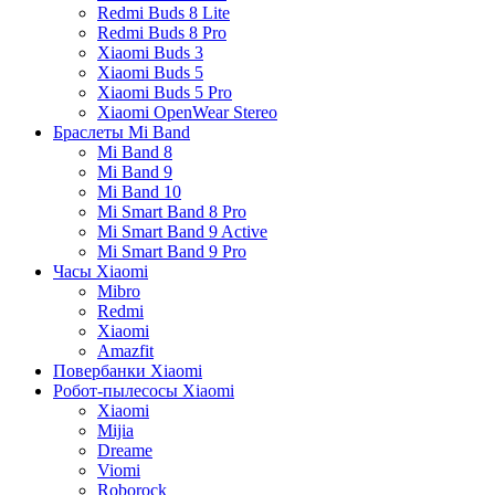
Redmi Buds 8 Lite
Redmi Buds 8 Pro
Xiaomi Buds 3
Xiaomi Buds 5
Xiaomi Buds 5 Pro
Xiaomi OpenWear Stereo
Браслеты Mi Band
Mi Band 8
Mi Band 9
Mi Band 10
Mi Smart Band 8 Pro
Mi Smart Band 9 Active
Mi Smart Band 9 Pro
Часы Xiaomi
Mibro
Redmi
Xiaomi
Amazfit
Повербанки Xiaomi
Робот-пылесосы Xiaomi
Xiaomi
Mijia
Dreame
Viomi
Roborock