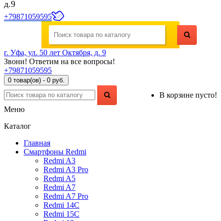
д.9
+79871059595
г. Уфа, ул. 50 лет Октября, д. 9
Звони! Ответим на все вопросы!
+79871059595
0 товар(ов) - 0 руб.
В корзине пусто!
Меню
Каталог
Главная
Смартфоны Redmi
Redmi A3
Redmi A3 Pro
Redmi A5
Redmi A7
Redmi A7 Pro
Redmi 14C
Redmi 15C