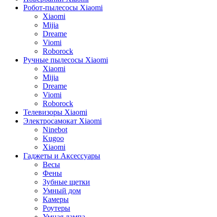
Робот-пылесосы Xiaomi
Xiaomi
Mijia
Dreame
Viomi
Roborock
Ручные пылесосы Xiaomi
Xiaomi
Mijia
Dreame
Viomi
Roborock
Телевизоры Xiaomi
Электросамокат Xiaomi
Ninebot
Kugoo
Xiaomi
Гаджеты и Аксессуары
Весы
Фены
Зубные щетки
Умный дом
Камеры
Роутеры
Умная лампа