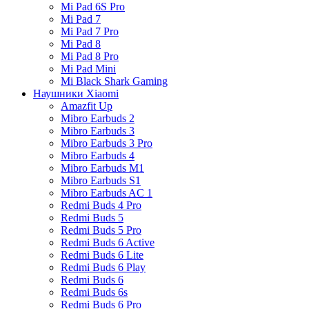
Mi Pad 6S Pro
Mi Pad 7
Mi Pad 7 Pro
Mi Pad 8
Mi Pad 8 Pro
Mi Pad Mini
Mi Black Shark Gaming
Наушники Xiaomi
Amazfit Up
Mibro Earbuds 2
Mibro Earbuds 3
Mibro Earbuds 3 Pro
Mibro Earbuds 4
Mibro Earbuds M1
Mibro Earbuds S1
Mibro Earbuds AC 1
Redmi Buds 4 Pro
Redmi Buds 5
Redmi Buds 5 Pro
Redmi Buds 6 Active
Redmi Buds 6 Lite
Redmi Buds 6 Play
Redmi Buds 6
Redmi Buds 6s
Redmi Buds 6 Pro