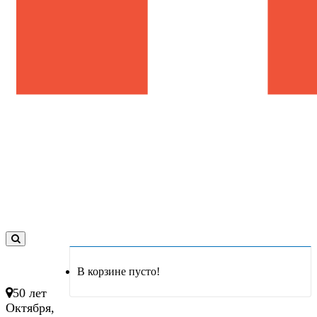
0
товар(ов)
В корзине пусто!
- 0 руб.
50 лет
Октября,