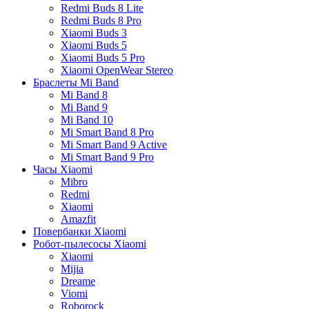
Redmi Buds 8 Lite
Redmi Buds 8 Pro
Xiaomi Buds 3
Xiaomi Buds 5
Xiaomi Buds 5 Pro
Xiaomi OpenWear Stereo
Браслеты Mi Band
Mi Band 8
Mi Band 9
Mi Band 10
Mi Smart Band 8 Pro
Mi Smart Band 9 Active
Mi Smart Band 9 Pro
Часы Xiaomi
Mibro
Redmi
Xiaomi
Amazfit
Повербанки Xiaomi
Робот-пылесосы Xiaomi
Xiaomi
Mijia
Dreame
Viomi
Roborock