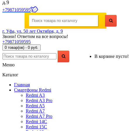
д.9
+79871059595
г. Уфа, ул. 50 лет Октября, д. 9
Звони! Ответим на все вопросы!
+79871059595
0 товар(ов) - 0 руб.
В корзине пусто!
Меню
Каталог
Главная
Смартфоны Redmi
Redmi A3
Redmi A3 Pro
Redmi A5
Redmi A7
Redmi A7 Pro
Redmi 14C
Redmi 15C