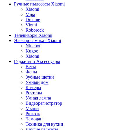
Ручные пылесосы Xiaomi
Xiaomi
Mijia
Dreame
Viomi
Roborock
Телевизоры Xiaomi
Электросамокат Xiaomi
Ninebot
Kugoo
Xiaomi
Гаджеты и Аксессуары
Весы
Фены
Зубные щетки
Умный дом
Камеры
Роутеры
Умная лампа
Видеорегистратор
Мыши
Рюкзак
Чемодан
Техника для кухни
Другие гаджеты