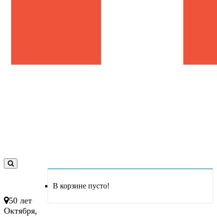
0
товар(ов)
В корзине пусто!
- 0 руб.
50 лет
Октября,