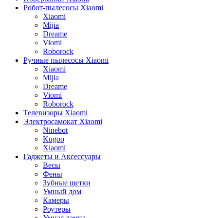
Робот-пылесосы Xiaomi
Xiaomi
Mijia
Dreame
Viomi
Roborock
Ручные пылесосы Xiaomi
Xiaomi
Mijia
Dreame
Viomi
Roborock
Телевизоры Xiaomi
Электросамокат Xiaomi
Ninebot
Kugoo
Xiaomi
Гаджеты и Аксессуары
Весы
Фены
Зубные щетки
Умный дом
Камеры
Роутеры
Умная лампа