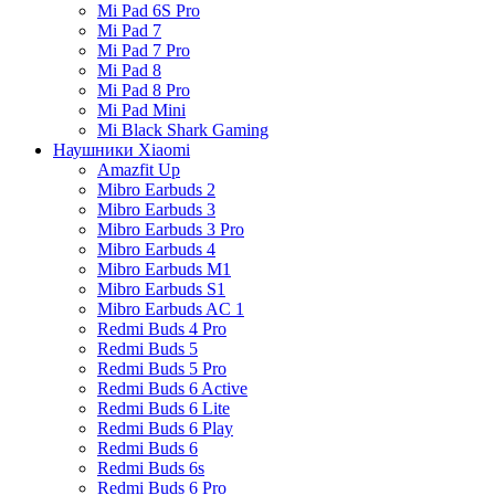
Mi Pad 6S Pro
Mi Pad 7
Mi Pad 7 Pro
Mi Pad 8
Mi Pad 8 Pro
Mi Pad Mini
Mi Black Shark Gaming
Наушники Xiaomi
Amazfit Up
Mibro Earbuds 2
Mibro Earbuds 3
Mibro Earbuds 3 Pro
Mibro Earbuds 4
Mibro Earbuds M1
Mibro Earbuds S1
Mibro Earbuds AC 1
Redmi Buds 4 Pro
Redmi Buds 5
Redmi Buds 5 Pro
Redmi Buds 6 Active
Redmi Buds 6 Lite
Redmi Buds 6 Play
Redmi Buds 6
Redmi Buds 6s
Redmi Buds 6 Pro