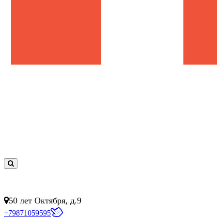
0
товар(ов)
- 0 руб.
50 лет Октября, д.9
+79871059595