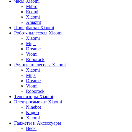
Часы Xiaomi
Mibro
Redmi
Xiaomi
Amazfit
Повербанки Xiaomi
Робот-пылесосы Xiaomi
Xiaomi
Mijia
Dreame
Viomi
Roborock
Ручные пылесосы Xiaomi
Xiaomi
Mijia
Dreame
Viomi
Roborock
Телевизоры Xiaomi
Электросамокат Xiaomi
Ninebot
Kugoo
Xiaomi
Гаджеты и Аксессуары
Весы