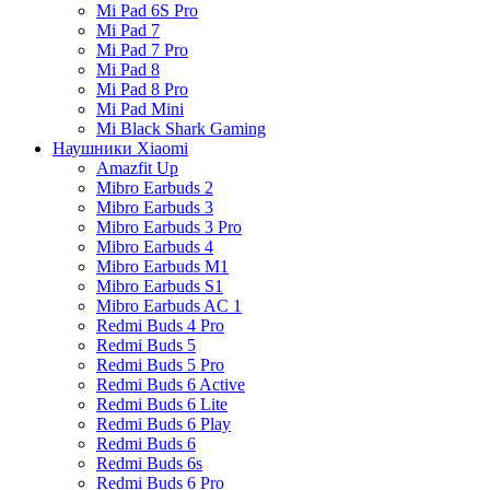
Mi Pad 6S Pro
Mi Pad 7
Mi Pad 7 Pro
Mi Pad 8
Mi Pad 8 Pro
Mi Pad Mini
Mi Black Shark Gaming
Наушники Xiaomi
Amazfit Up
Mibro Earbuds 2
Mibro Earbuds 3
Mibro Earbuds 3 Pro
Mibro Earbuds 4
Mibro Earbuds M1
Mibro Earbuds S1
Mibro Earbuds AC 1
Redmi Buds 4 Pro
Redmi Buds 5
Redmi Buds 5 Pro
Redmi Buds 6 Active
Redmi Buds 6 Lite
Redmi Buds 6 Play
Redmi Buds 6
Redmi Buds 6s
Redmi Buds 6 Pro