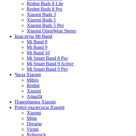
Redmi Buds 8 Lite
Redmi Buds 8 Pro
Xiaomi Buds 3
Xiaomi Buds 5
Xiaomi Buds 5 Pro
Xiaomi OpenWear Stereo
Браслеты Mi Band
Mi Band 8
Mi Band 9
Mi Band 10
Mi Smart Band 8 Pro
Mi Smart Band 9 Active
Mi Smart Band 9 Pro
Часы Xiaomi
Mibro
Redmi
Xiaomi
Amazfit
Повербанки Xiaomi
Робот-пылесосы Xiaomi
Xiaomi
Mijia
Dreame
Viomi
Roborock