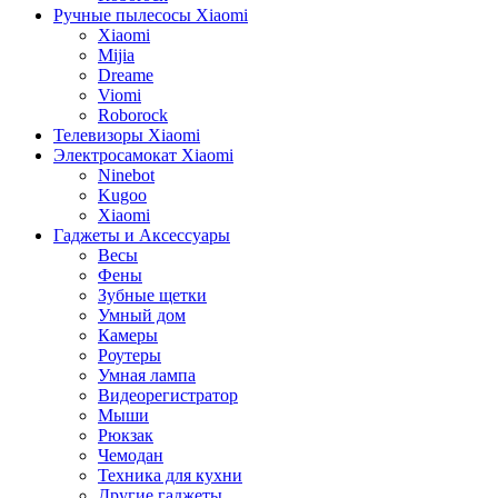
Ручные пылесосы Xiaomi
Xiaomi
Mijia
Dreame
Viomi
Roborock
Телевизоры Xiaomi
Электросамокат Xiaomi
Ninebot
Kugoo
Xiaomi
Гаджеты и Аксессуары
Весы
Фены
Зубные щетки
Умный дом
Камеры
Роутеры
Умная лампа
Видеорегистратор
Мыши
Рюкзак
Чемодан
Техника для кухни
Другие гаджеты