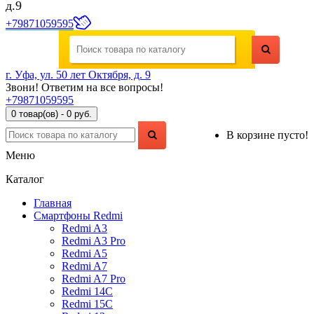
д.9
+79871059595
г. Уфа, ул. 50 лет Октября, д. 9
Звони! Ответим на все вопросы!
+79871059595
0 товар(ов) - 0 руб.
В корзине пусто!
Меню
Каталог
Главная
Смартфоны Redmi
Redmi A3
Redmi A3 Pro
Redmi A5
Redmi A7
Redmi A7 Pro
Redmi 14C
Redmi 15C