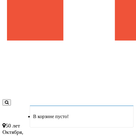
0
товар(ов)
В корзине пусто!
- 0 руб.
50 лет
Октября,