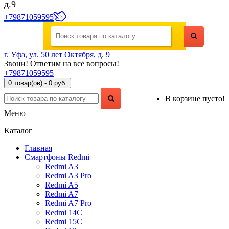
д.9
+79871059595
г. Уфа, ул. 50 лет Октября, д. 9
Звони! Ответим на все вопросы!
+79871059595
0 товар(ов) - 0 руб.
В корзине пусто!
Меню
Каталог
Главная
Смартфоны Redmi
Redmi A3
Redmi A3 Pro
Redmi A5
Redmi A7
Redmi A7 Pro
Redmi 14C
Redmi 15C