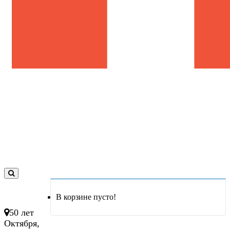
0
товар(ов)
В корзине пусто!
- 0 руб.
50 лет
Октября,