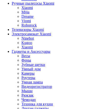
Ручные пылесосы Xiaomi
Xiaomi
Mijia
Dreame
Viomi
Roborock
Телевизоры Xiaomi
Электросамокат Xiaomi
Ninebot
Kugoo
Xiaomi
Гаджеты и Аксессуары
Весы
Фены
Зубные щетки
Умный дом
Камеры
Роутеры
Умная лампа
Видеорегистратор
Мыши
Рюкзак
Чемодан
Техника для кухни
Другие гаджеты