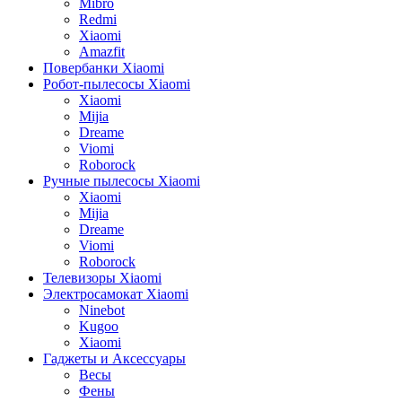
Mibro
Redmi
Xiaomi
Amazfit
Повербанки Xiaomi
Робот-пылесосы Xiaomi
Xiaomi
Mijia
Dreame
Viomi
Roborock
Ручные пылесосы Xiaomi
Xiaomi
Mijia
Dreame
Viomi
Roborock
Телевизоры Xiaomi
Электросамокат Xiaomi
Ninebot
Kugoo
Xiaomi
Гаджеты и Аксессуары
Весы
Фены