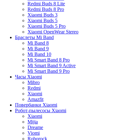
Redmi Buds 8 Lite
Redmi Buds 8 Pro
Xiaomi Buds 3
Xiaomi Buds 5
Xiaomi Buds 5 Pro
Xiaomi OpenWear Stereo
Браслеты Mi Band
Mi Band 8
Mi Band 9
Mi Band 10
Mi Smart Band 8 Pro
Mi Smart Band 9 Active
Mi Smart Band 9 Pro
Часы Xiaomi
Mibro
Redmi
Xiaomi
Amazfit
Повербанки Xiaomi
Робот-пылесосы Xiaomi
Xiaomi
Mijia
Dreame
Viomi
Roborock