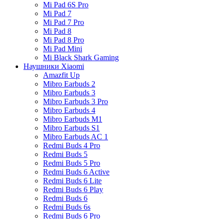
Mi Pad 6S Pro
Mi Pad 7
Mi Pad 7 Pro
Mi Pad 8
Mi Pad 8 Pro
Mi Pad Mini
Mi Black Shark Gaming
Наушники Xiaomi
Amazfit Up
Mibro Earbuds 2
Mibro Earbuds 3
Mibro Earbuds 3 Pro
Mibro Earbuds 4
Mibro Earbuds M1
Mibro Earbuds S1
Mibro Earbuds AC 1
Redmi Buds 4 Pro
Redmi Buds 5
Redmi Buds 5 Pro
Redmi Buds 6 Active
Redmi Buds 6 Lite
Redmi Buds 6 Play
Redmi Buds 6
Redmi Buds 6s
Redmi Buds 6 Pro