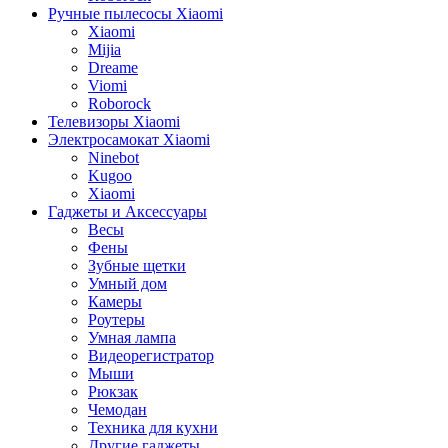
Ручные пылесосы Xiaomi
Xiaomi
Mijia
Dreame
Viomi
Roborock
Телевизоры Xiaomi
Электросамокат Xiaomi
Ninebot
Kugoo
Xiaomi
Гаджеты и Аксессуары
Весы
Фены
Зубные щетки
Умный дом
Камеры
Роутеры
Умная лампа
Видеорегистратор
Мыши
Рюкзак
Чемодан
Техника для кухни
Другие гаджеты