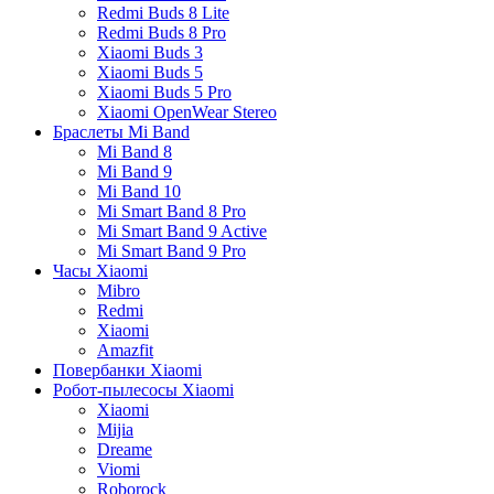
Redmi Buds 8 Lite
Redmi Buds 8 Pro
Xiaomi Buds 3
Xiaomi Buds 5
Xiaomi Buds 5 Pro
Xiaomi OpenWear Stereo
Браслеты Mi Band
Mi Band 8
Mi Band 9
Mi Band 10
Mi Smart Band 8 Pro
Mi Smart Band 9 Active
Mi Smart Band 9 Pro
Часы Xiaomi
Mibro
Redmi
Xiaomi
Amazfit
Повербанки Xiaomi
Робот-пылесосы Xiaomi
Xiaomi
Mijia
Dreame
Viomi
Roborock