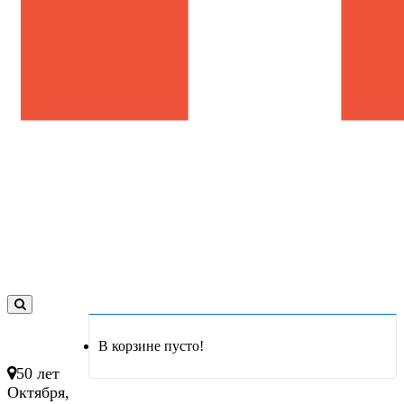
0
товар(ов)
В корзине пусто!
- 0 руб.
50 лет
Октября,