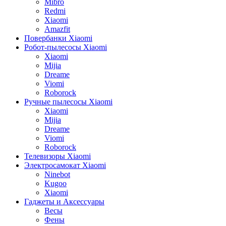
Mibro
Redmi
Xiaomi
Amazfit
Повербанки Xiaomi
Робот-пылесосы Xiaomi
Xiaomi
Mijia
Dreame
Viomi
Roborock
Ручные пылесосы Xiaomi
Xiaomi
Mijia
Dreame
Viomi
Roborock
Телевизоры Xiaomi
Электросамокат Xiaomi
Ninebot
Kugoo
Xiaomi
Гаджеты и Аксессуары
Весы
Фены