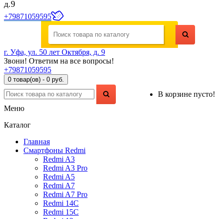
д.9
+79871059595
г. Уфа, ул. 50 лет Октября, д. 9
Звони! Ответим на все вопросы!
+79871059595
0 товар(ов) - 0 руб.
В корзине пусто!
Меню
Каталог
Главная
Смартфоны Redmi
Redmi A3
Redmi A3 Pro
Redmi A5
Redmi A7
Redmi A7 Pro
Redmi 14C
Redmi 15C