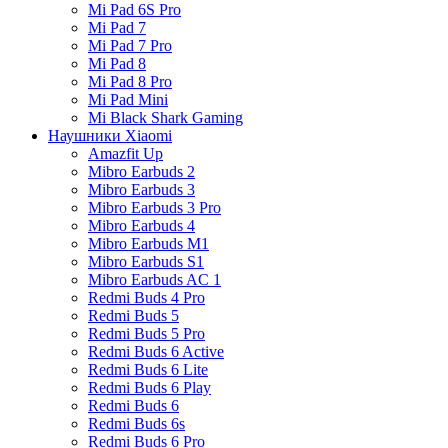
Mi Pad 6S Pro
Mi Pad 7
Mi Pad 7 Pro
Mi Pad 8
Mi Pad 8 Pro
Mi Pad Mini
Mi Black Shark Gaming
Наушники Xiaomi
Amazfit Up
Mibro Earbuds 2
Mibro Earbuds 3
Mibro Earbuds 3 Pro
Mibro Earbuds 4
Mibro Earbuds M1
Mibro Earbuds S1
Mibro Earbuds AC 1
Redmi Buds 4 Pro
Redmi Buds 5
Redmi Buds 5 Pro
Redmi Buds 6 Active
Redmi Buds 6 Lite
Redmi Buds 6 Play
Redmi Buds 6
Redmi Buds 6s
Redmi Buds 6 Pro