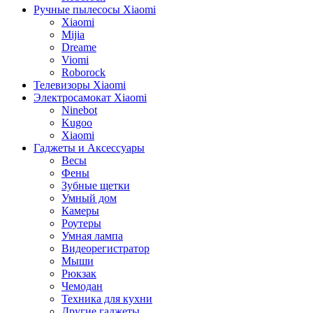
Ручные пылесосы Xiaomi
Xiaomi
Mijia
Dreame
Viomi
Roborock
Телевизоры Xiaomi
Электросамокат Xiaomi
Ninebot
Kugoo
Xiaomi
Гаджеты и Аксессуары
Весы
Фены
Зубные щетки
Умный дом
Камеры
Роутеры
Умная лампа
Видеорегистратор
Мыши
Рюкзак
Чемодан
Техника для кухни
Другие гаджеты