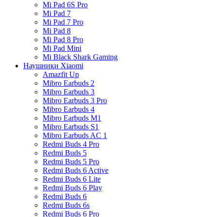
Mi Pad 6S Pro
Mi Pad 7
Mi Pad 7 Pro
Mi Pad 8
Mi Pad 8 Pro
Mi Pad Mini
Mi Black Shark Gaming
Наушники Xiaomi
Amazfit Up
Mibro Earbuds 2
Mibro Earbuds 3
Mibro Earbuds 3 Pro
Mibro Earbuds 4
Mibro Earbuds M1
Mibro Earbuds S1
Mibro Earbuds AC 1
Redmi Buds 4 Pro
Redmi Buds 5
Redmi Buds 5 Pro
Redmi Buds 6 Active
Redmi Buds 6 Lite
Redmi Buds 6 Play
Redmi Buds 6
Redmi Buds 6s
Redmi Buds 6 Pro