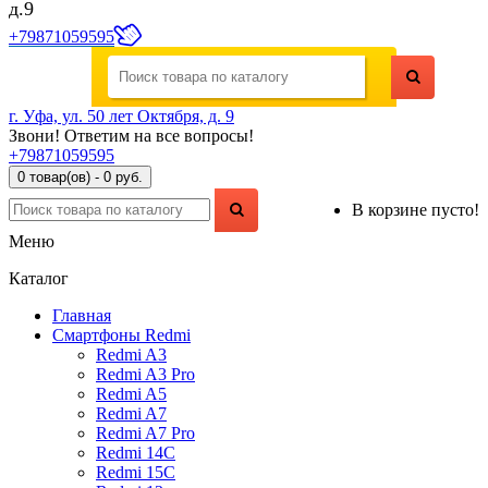
д.9
+79871059595
г. Уфа, ул. 50 лет Октября, д. 9
Звони! Ответим на все вопросы!
+79871059595
0 товар(ов) - 0 руб.
В корзине пусто!
Меню
Каталог
Главная
Смартфоны Redmi
Redmi A3
Redmi A3 Pro
Redmi A5
Redmi A7
Redmi A7 Pro
Redmi 14C
Redmi 15C