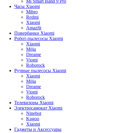
Mi Smart Band 9 Pro
Часы Xiaomi
Mibro
Redmi
Xiaomi
Amazfit
Повербанки Xiaomi
Робот-пылесосы Xiaomi
Xiaomi
Mijia
Dreame
Viomi
Roborock
Ручные пылесосы Xiaomi
Xiaomi
Mijia
Dreame
Viomi
Roborock
Телевизоры Xiaomi
Электросамокат Xiaomi
Ninebot
Kugoo
Xiaomi
Гаджеты и Аксессуары