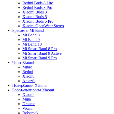
Redmi Buds 8 Lite
Redmi Buds 8 Pro
Xiaomi Buds 3
Xiaomi Buds 5
Xiaomi Buds 5 Pro
Xiaomi OpenWear Stereo
Браслеты Mi Band
Mi Band 8
Mi Band 9
Mi Band 10
Mi Smart Band 8 Pro
Mi Smart Band 9 Active
Mi Smart Band 9 Pro
Часы Xiaomi
Mibro
Redmi
Xiaomi
Amazfit
Повербанки Xiaomi
Робот-пылесосы Xiaomi
Xiaomi
Mijia
Dreame
Viomi
Roborock