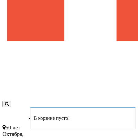
0
товар(ов)
В корзине пусто!
- 0 руб.
50 лет
Октября,