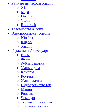
Ручные пылесосы Xiaomi
Xiaomi
Mijia
Dreame
Viomi
Roborock
Телевизоры Xiaomi
Электросамокат Xiaomi
Ninebot
Kugoo
Xiaomi
Гаджеты и Аксессуары
Весы
Фены
Зубные щетки
Умный дом
Камеры
Роутеры
Умная лампа
Видеорегистратор
Мыши
Рюкзак
Чемодан
Техника для кухни
Другие гаджеты