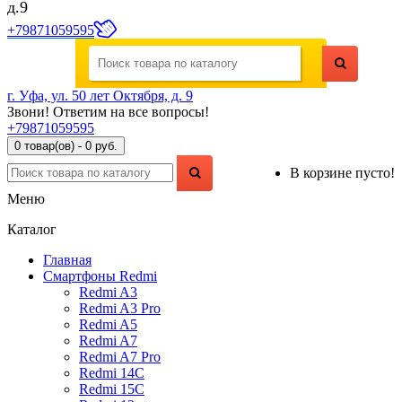
д.9
+79871059595
г. Уфа, ул. 50 лет Октября, д. 9
Звони! Ответим на все вопросы!
+79871059595
0 товар(ов) - 0 руб.
В корзине пусто!
Меню
Каталог
Главная
Смартфоны Redmi
Redmi A3
Redmi A3 Pro
Redmi A5
Redmi A7
Redmi A7 Pro
Redmi 14C
Redmi 15C