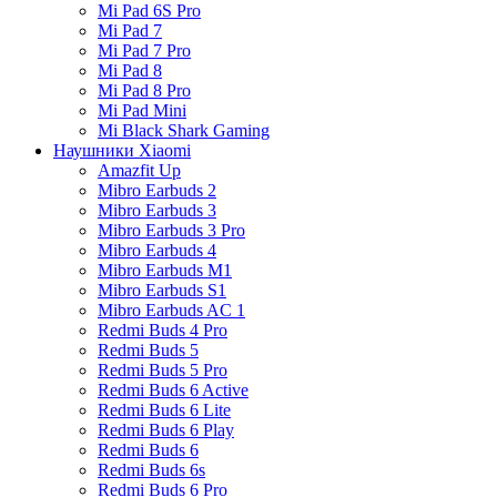
Mi Pad 6S Pro
Mi Pad 7
Mi Pad 7 Pro
Mi Pad 8
Mi Pad 8 Pro
Mi Pad Mini
Mi Black Shark Gaming
Наушники Xiaomi
Amazfit Up
Mibro Earbuds 2
Mibro Earbuds 3
Mibro Earbuds 3 Pro
Mibro Earbuds 4
Mibro Earbuds M1
Mibro Earbuds S1
Mibro Earbuds AC 1
Redmi Buds 4 Pro
Redmi Buds 5
Redmi Buds 5 Pro
Redmi Buds 6 Active
Redmi Buds 6 Lite
Redmi Buds 6 Play
Redmi Buds 6
Redmi Buds 6s
Redmi Buds 6 Pro