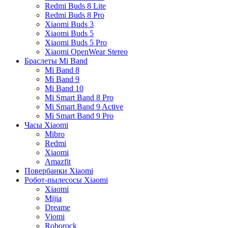
Redmi Buds 8 Lite
Redmi Buds 8 Pro
Xiaomi Buds 3
Xiaomi Buds 5
Xiaomi Buds 5 Pro
Xiaomi OpenWear Stereo
Браслеты Mi Band
Mi Band 8
Mi Band 9
Mi Band 10
Mi Smart Band 8 Pro
Mi Smart Band 9 Active
Mi Smart Band 9 Pro
Часы Xiaomi
Mibro
Redmi
Xiaomi
Amazfit
Повербанки Xiaomi
Робот-пылесосы Xiaomi
Xiaomi
Mijia
Dreame
Viomi
Roborock