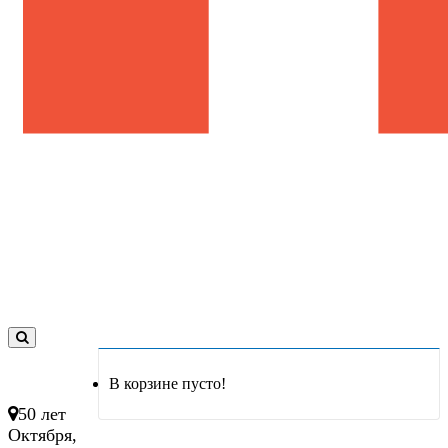
0
товар(ов)
В корзине пусто!
- 0 руб.
50 лет
Октября,