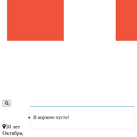
0
товар(ов)
В корзине пусто!
- 0 руб.
50 лет
Октября,