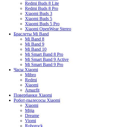
Redmi Buds 8 Lite
Redmi Buds 8 Pro
Xiaomi Buds 3
Xiaomi Buds 5
Xiaomi Buds 5 Pro
Xiaomi OpenWear Stereo
Браслеты Mi Band
Mi Band 8
Mi Band 9
Mi Band 10
Mi Smart Band 8 Pro
Mi Smart Band 9 Active
Mi Smart Band 9 Pro
Часы Xiaomi
Mibro
Redmi
Xiaomi
Amazfit
Повербанки Xiaomi
Робот-пылесосы Xiaomi
Xiaomi
Mijia
Dreame
Viomi
Roborock