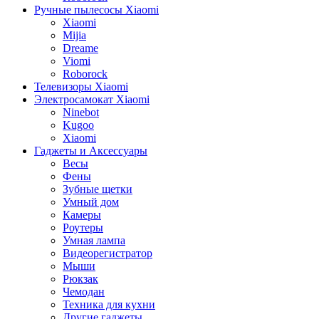
Ручные пылесосы Xiaomi
Xiaomi
Mijia
Dreame
Viomi
Roborock
Телевизоры Xiaomi
Электросамокат Xiaomi
Ninebot
Kugoo
Xiaomi
Гаджеты и Аксессуары
Весы
Фены
Зубные щетки
Умный дом
Камеры
Роутеры
Умная лампа
Видеорегистратор
Мыши
Рюкзак
Чемодан
Техника для кухни
Другие гаджеты