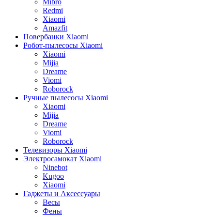
Mibro
Redmi
Xiaomi
Amazfit
Повербанки Xiaomi
Робот-пылесосы Xiaomi
Xiaomi
Mijia
Dreame
Viomi
Roborock
Ручные пылесосы Xiaomi
Xiaomi
Mijia
Dreame
Viomi
Roborock
Телевизоры Xiaomi
Электросамокат Xiaomi
Ninebot
Kugoo
Xiaomi
Гаджеты и Аксессуары
Весы
Фены