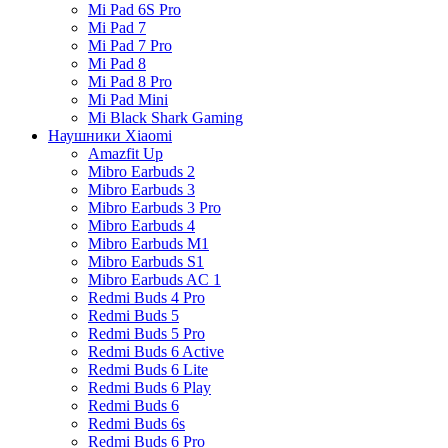
Mi Pad 6S Pro
Mi Pad 7
Mi Pad 7 Pro
Mi Pad 8
Mi Pad 8 Pro
Mi Pad Mini
Mi Black Shark Gaming
Наушники Xiaomi
Amazfit Up
Mibro Earbuds 2
Mibro Earbuds 3
Mibro Earbuds 3 Pro
Mibro Earbuds 4
Mibro Earbuds M1
Mibro Earbuds S1
Mibro Earbuds AC 1
Redmi Buds 4 Pro
Redmi Buds 5
Redmi Buds 5 Pro
Redmi Buds 6 Active
Redmi Buds 6 Lite
Redmi Buds 6 Play
Redmi Buds 6
Redmi Buds 6s
Redmi Buds 6 Pro