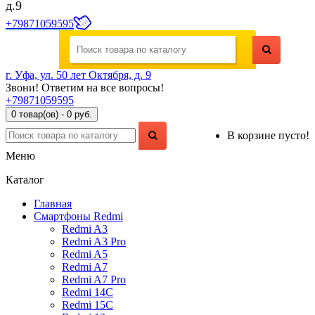
д.9
+79871059595
г. Уфа, ул. 50 лет Октября, д. 9
Звони! Ответим на все вопросы!
+79871059595
0 товар(ов) - 0 руб.
В корзине пусто!
Меню
Каталог
Главная
Смартфоны Redmi
Redmi A3
Redmi A3 Pro
Redmi A5
Redmi A7
Redmi A7 Pro
Redmi 14C
Redmi 15C