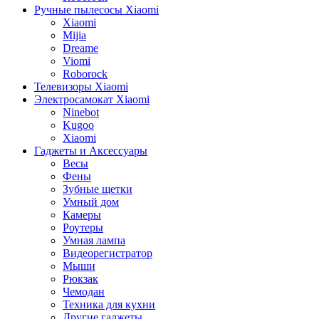
Ручные пылесосы Xiaomi
Xiaomi
Mijia
Dreame
Viomi
Roborock
Телевизоры Xiaomi
Электросамокат Xiaomi
Ninebot
Kugoo
Xiaomi
Гаджеты и Аксессуары
Весы
Фены
Зубные щетки
Умный дом
Камеры
Роутеры
Умная лампа
Видеорегистратор
Мыши
Рюкзак
Чемодан
Техника для кухни
Другие гаджеты