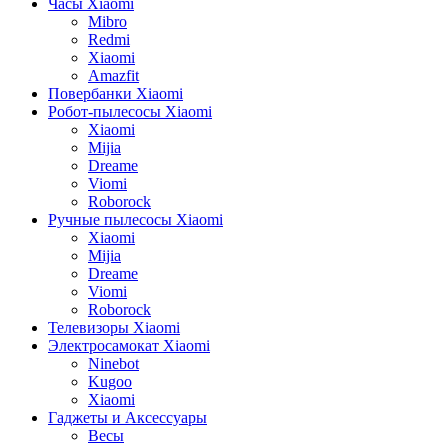
Часы Xiaomi
Mibro
Redmi
Xiaomi
Amazfit
Повербанки Xiaomi
Робот-пылесосы Xiaomi
Xiaomi
Mijia
Dreame
Viomi
Roborock
Ручные пылесосы Xiaomi
Xiaomi
Mijia
Dreame
Viomi
Roborock
Телевизоры Xiaomi
Электросамокат Xiaomi
Ninebot
Kugoo
Xiaomi
Гаджеты и Аксессуары
Весы