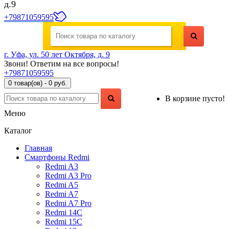
д.9
+79871059595
г. Уфа, ул. 50 лет Октября, д. 9
Звони! Ответим на все вопросы!
+79871059595
0 товар(ов) - 0 руб.
В корзине пусто!
Меню
Каталог
Главная
Смартфоны Redmi
Redmi A3
Redmi A3 Pro
Redmi A5
Redmi A7
Redmi A7 Pro
Redmi 14C
Redmi 15C