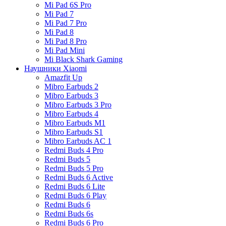
Mi Pad 6S Pro
Mi Pad 7
Mi Pad 7 Pro
Mi Pad 8
Mi Pad 8 Pro
Mi Pad Mini
Mi Black Shark Gaming
Наушники Xiaomi
Amazfit Up
Mibro Earbuds 2
Mibro Earbuds 3
Mibro Earbuds 3 Pro
Mibro Earbuds 4
Mibro Earbuds M1
Mibro Earbuds S1
Mibro Earbuds AC 1
Redmi Buds 4 Pro
Redmi Buds 5
Redmi Buds 5 Pro
Redmi Buds 6 Active
Redmi Buds 6 Lite
Redmi Buds 6 Play
Redmi Buds 6
Redmi Buds 6s
Redmi Buds 6 Pro