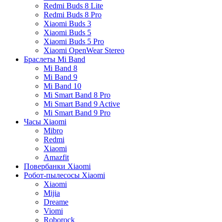
Redmi Buds 8 Lite
Redmi Buds 8 Pro
Xiaomi Buds 3
Xiaomi Buds 5
Xiaomi Buds 5 Pro
Xiaomi OpenWear Stereo
Браслеты Mi Band
Mi Band 8
Mi Band 9
Mi Band 10
Mi Smart Band 8 Pro
Mi Smart Band 9 Active
Mi Smart Band 9 Pro
Часы Xiaomi
Mibro
Redmi
Xiaomi
Amazfit
Повербанки Xiaomi
Робот-пылесосы Xiaomi
Xiaomi
Mijia
Dreame
Viomi
Roborock