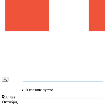
0
товар(ов)
В корзине пусто!
- 0 руб.
50 лет
Октября,