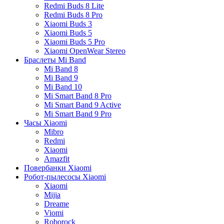
Redmi Buds 8 Lite
Redmi Buds 8 Pro
Xiaomi Buds 3
Xiaomi Buds 5
Xiaomi Buds 5 Pro
Xiaomi OpenWear Stereo
Браслеты Mi Band
Mi Band 8
Mi Band 9
Mi Band 10
Mi Smart Band 8 Pro
Mi Smart Band 9 Active
Mi Smart Band 9 Pro
Часы Xiaomi
Mibro
Redmi
Xiaomi
Amazfit
Повербанки Xiaomi
Робот-пылесосы Xiaomi
Xiaomi
Mijia
Dreame
Viomi
Roborock