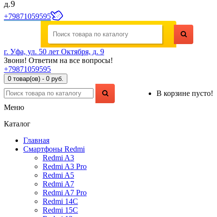
д.9
+79871059595
г. Уфа, ул. 50 лет Октября, д. 9
Звони! Ответим на все вопросы!
+79871059595
0 товар(ов) - 0 руб.
В корзине пусто!
Меню
Каталог
Главная
Смартфоны Redmi
Redmi A3
Redmi A3 Pro
Redmi A5
Redmi A7
Redmi A7 Pro
Redmi 14C
Redmi 15C