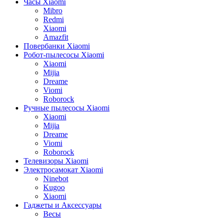
Часы Xiaomi
Mibro
Redmi
Xiaomi
Amazfit
Повербанки Xiaomi
Робот-пылесосы Xiaomi
Xiaomi
Mijia
Dreame
Viomi
Roborock
Ручные пылесосы Xiaomi
Xiaomi
Mijia
Dreame
Viomi
Roborock
Телевизоры Xiaomi
Электросамокат Xiaomi
Ninebot
Kugoo
Xiaomi
Гаджеты и Аксессуары
Весы