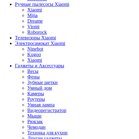
Ручные пылесосы Xiaomi
Xiaomi
Mijia
Dreame
Viomi
Roborock
Телевизоры Xiaomi
Электросамокат Xiaomi
Ninebot
Kugoo
Xiaomi
Гаджеты и Аксессуары
Весы
Фены
Зубные щетки
Умный дом
Камеры
Роутеры
Умная лампа
Видеорегистратор
Мыши
Рюкзак
Чемодан
Техника для кухни
Другие гаджеты