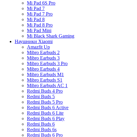
Mi Pad 6S Pro
Mi Pad 7
Mi Pad 7 Pro
Mi Pad 8
Mi Pad 8 Pro
Mi Pad Mini
Mi Black Shark Gaming
Наушники Xiaomi
Amazfit Up
Mibro Earbuds 2
Mibro Earbuds 3
Mibro Earbuds 3 Pro
Mibro Earbuds 4
Mibro Earbuds M1
Mibro Earbuds S1
Mibro Earbuds AC 1
Redmi Buds 4 Pro
Redmi Buds 5
Redmi Buds 5 Pro
Redmi Buds 6 Active
Redmi Buds 6 Lite
Redmi Buds 6 Play
Redmi Buds 6
Redmi Buds 6s
Redmi Buds 6 Pro