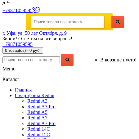
д.9
+79871059595
г. Уфа, ул. 50 лет Октября, д. 9
Звони! Ответим на все вопросы!
+79871059595
0 товар(ов) - 0 руб.
В корзине пусто!
Меню
Каталог
Главная
Смартфоны Redmi
Redmi A3
Redmi A3 Pro
Redmi A5
Redmi A7
Redmi A7 Pro
Redmi 14C
Redmi 15C