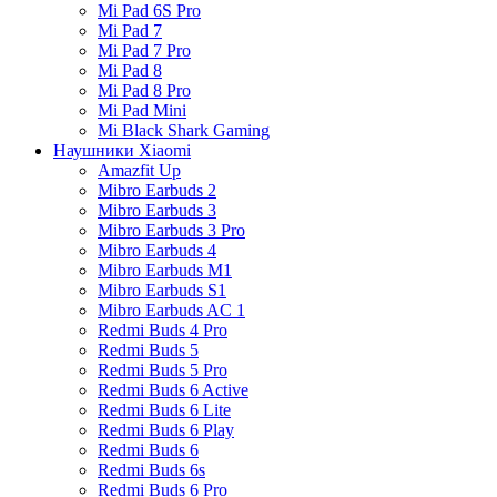
Mi Pad 6S Pro
Mi Pad 7
Mi Pad 7 Pro
Mi Pad 8
Mi Pad 8 Pro
Mi Pad Mini
Mi Black Shark Gaming
Наушники Xiaomi
Amazfit Up
Mibro Earbuds 2
Mibro Earbuds 3
Mibro Earbuds 3 Pro
Mibro Earbuds 4
Mibro Earbuds M1
Mibro Earbuds S1
Mibro Earbuds AC 1
Redmi Buds 4 Pro
Redmi Buds 5
Redmi Buds 5 Pro
Redmi Buds 6 Active
Redmi Buds 6 Lite
Redmi Buds 6 Play
Redmi Buds 6
Redmi Buds 6s
Redmi Buds 6 Pro