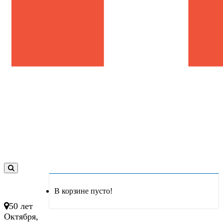
0
товар(ов)
В корзине пусто!
- 0 руб.
50 лет
Октября,