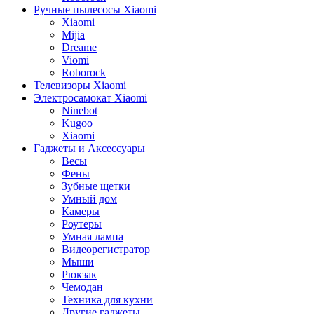
Ручные пылесосы Xiaomi
Xiaomi
Mijia
Dreame
Viomi
Roborock
Телевизоры Xiaomi
Электросамокат Xiaomi
Ninebot
Kugoo
Xiaomi
Гаджеты и Аксессуары
Весы
Фены
Зубные щетки
Умный дом
Камеры
Роутеры
Умная лампа
Видеорегистратор
Мыши
Рюкзак
Чемодан
Техника для кухни
Другие гаджеты