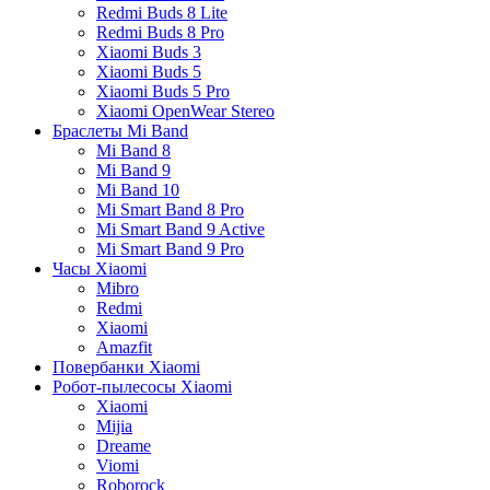
Redmi Buds 8 Lite
Redmi Buds 8 Pro
Xiaomi Buds 3
Xiaomi Buds 5
Xiaomi Buds 5 Pro
Xiaomi OpenWear Stereo
Браслеты Mi Band
Mi Band 8
Mi Band 9
Mi Band 10
Mi Smart Band 8 Pro
Mi Smart Band 9 Active
Mi Smart Band 9 Pro
Часы Xiaomi
Mibro
Redmi
Xiaomi
Amazfit
Повербанки Xiaomi
Робот-пылесосы Xiaomi
Xiaomi
Mijia
Dreame
Viomi
Roborock